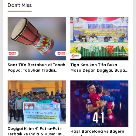
t
Don't Miss
n
a
v
i
g
a
t
Saat Tifa Bertabuh di Tanah
Tiga Ketukan Tifa Buka
i
Papua: Tabuhan Tradisi
Masa Depan Dogiyai, Bupati
o
yang Menyatukan Budaya
Yudas Tebai Resmi Mulai
dan Kehidupan Sosial
Musrenbang 2026
n
Dogiyai Kirim 41 Putra-Putri
Hasil Barcelona vs Bayern
Terbaik ke India & Rusia: Ini