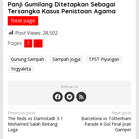
Panji Gumilang Ditetapkan Sebagai
Tersangka Kasus Penistaan Agama
Next page
Post Views:
28,502
Pages:
1
2
Gunung Sampah
Sampah Jogja
TPST Piyungan
Yogyakrta
Follow Us
P
Previous post
Next post
The Reds vs Darmstadt 3-1
Barcelona vs Tottenham
o
Mohamed Salah Bintang
Parade 6 Gol Final Joan
s
Laga
Gamper