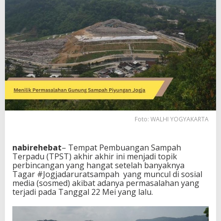
u
n
u
n
g
S
a
m
p
a
h
P
i
Foto: WALHI YOGYAKARTA
y
u
n
nabirehebat
– Tempat Pembuangan Sampah
g
Terpadu (TPST) akhir akhir ini menjadi topik
a
perbincangan yang hangat setelah banyaknya
n
Tagar #Jogjadaruratsampah yang muncul di sosial
J
media (sosmed) akibat adanya permasalahan yang
o
terjadi pada Tanggal 22 Mei yang lalu.
g
j
a