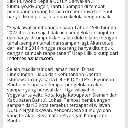
Lilik Purwoko Kepala Dusun Banyakan 3
Sitimulyo,Piyungan,
Bantul
. Sampah di tempat
pembuangan yang berada di daerahnya tersenut
hanya dikumpul saja tanpa dikelola dengan baik.
“Sejak awal pembuangan pada Tahun 1996 hingga
2022 itu sama saja tidak ada pengelolaan lanjutan
dan hanya ditumpuk dan kalau dulu dilapisi dengan
tanah,sampah tanah dan sampah lagi. Akan tetapi
dari akhir 2014 hingga sekarang hanya ditumpuk
dengan sampah tanpa tanah” Ucap Lilik dikutip dari
Indotnesia.suara.com
.
Selain itu,dilansir dari laman resmi Dinas
Lingkungan Hidup dan Kehutanann Daerah
Istimewah Yogyakarta (DLHK DIY) TPST Piyungan
Bantul merupakan tempat pengelolaan akhir
sampah yang berasal dari Tiga wilayah di
Yogyakarta yaitu,Kota Jogja,Kabupaten Sleman dan
Kabupaten Bantul. Lokasi Tempat pembuangan
sampah dari 3 Kota tersebut terdapat di wilayah
Dusun Ngablak,Watugender,Desa Sitimulyo dan
yang terakhir Kecamatan Piyungan Kabupaten
Bantul.