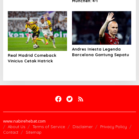
Munchen: 4-1
Komitmen Nyata Bupati
Dogiyai Mencetak Pemimpin
Masa Depan
Andres Iniesta Legenda
Barcelona Gantung Sepatu
Real Madrid Comeback
Vinicius Cetak Hatrick
www.nabirehebat.com
About Us
Terms of Service
Disclaimer
Privacy Policy
Contact
Sitemap