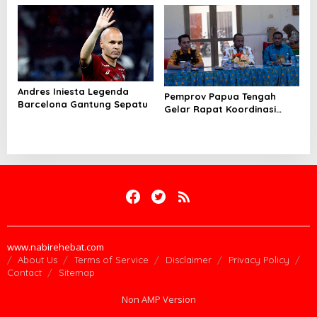
Masa Depan
Andres Iniesta Legenda
Pemprov Papua Tengah
Barcelona Gantung Sepatu
Gelar Rapat Koordinasi
Guna Optimalkan
Pengelolaan Distribusi
Daerah
www.nabirehebat.com
About Us
Terms of Service
Disclaimer
Privacy Policy
Contact
Sitemap
Non AMP Version