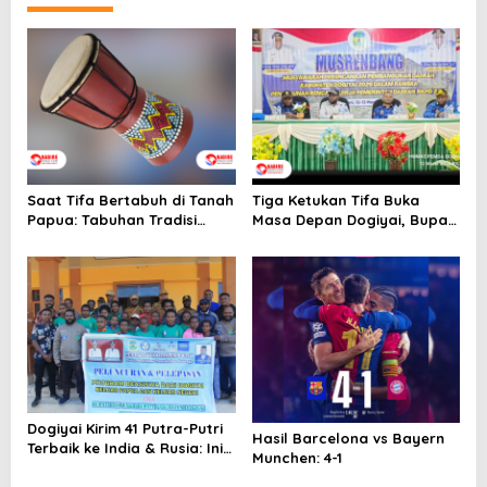
a
v
i
g
a
t
i
Saat Tifa Bertabuh di Tanah
Tiga Ketukan Tifa Buka
o
Papua: Tabuhan Tradisi
Masa Depan Dogiyai, Bupati
yang Menyatukan Budaya
Yudas Tebai Resmi Mulai
n
dan Kehidupan Sosial
Musrenbang 2026
Dogiyai Kirim 41 Putra-Putri
Hasil Barcelona vs Bayern
Terbaik ke India & Rusia: Ini
Munchen: 4-1
Komitmen Nyata Bupati
Dogiyai Mencetak Pemimpin