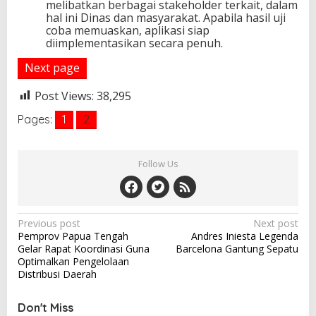
melibatkan berbagai stakeholder terkait, dalam
hal ini Dinas dan masyarakat. Apabila hasil uji
coba memuaskan, aplikasi siap
diimplementasikan secara penuh.
Next page
Post Views:
38,295
Pages:
1
2
Follow Us
P
Previous post
Next post
Pemprov Papua Tengah
Andres Iniesta Legenda
o
Gelar Rapat Koordinasi Guna
Barcelona Gantung Sepatu
s
Optimalkan Pengelolaan
Distribusi Daerah
t
n
Don't Miss