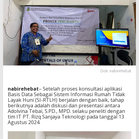
B
e
r
s
a
m
a
T
i
m
I
T
Dok. nabirehebat
nabirehebat
– Setelah proses konsultasi aplikasi
Basis Data Sebagai Sistem Informasi Rumah Tidak
Layak Huni (SI-RTLH) berjalan dengan baik, tahap
berikutnya adalah diskusi dan presentasi antara
Adolvina Tebai, S.PD., MPD. selaku peneliti dengan
tim IT PT. Rizq Sanjaya Teknologi pada tanggal 13
Agustus 2024.