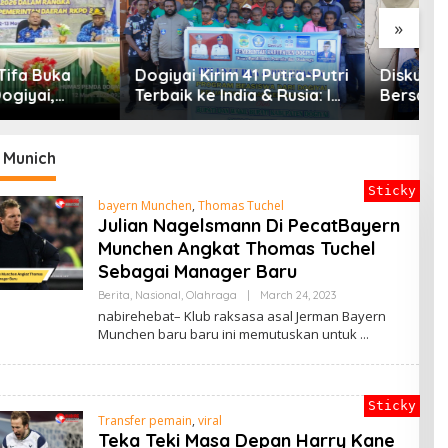
»
P
G
 Kirim 41 Putra-Putri
Diskusi Dan Presentasi
G
 ke India & Rusia: Ini
Bersama Tim IT
P
en Nyata Bupati
D
i Mencetak
in Masa Depan
 Munich
Sticky
bayern Munchen
,
Thomas Tuchel
Julian Nagelsmann Di PecatBayern
Munchen Angkat Thomas Tuchel
Sebagai Manager Baru
By
Berita
,
Nasional
,
Olahraga
|
March 24, 2023
ADMIN
nabirehebat– Klub raksasa asal Jerman Bayern
Munchen baru baru ini memutuskan untuk
Sticky
Transfer pemain
,
viral
Teka Teki Masa Depan Harry Kane