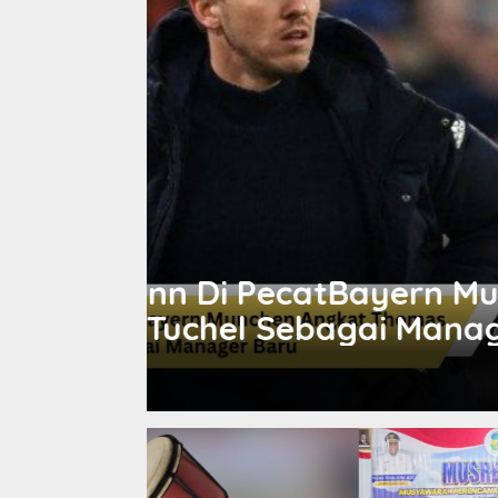
Olahraga
chen
Teka Teki Masa Depa
 Baru
Biaya Transfer Yang
January 21, 2023