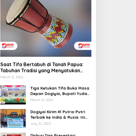
emprov Papua Tengah
elar Rapat Koordinasi
Saat Tifa Bertabuh di
una Optimalkan
Tanah Papua: Tabuhan
engelolaan Distribusi
Tradisi yang Menyatukan
aerah
Budaya dan Kehidupan
Sosial
Saat Tifa Bertabuh di Tanah Papua:
Tabuhan Tradisi yang Menyatukan
Budaya dan Kehidupan Sosial
March 12, 2026
Tiga Ketukan Tifa Buka Masa
Depan Dogiyai, Bupati Yudas
Tebai Resmi Mulai
March 12, 2026
Musrenbang 2026
Dogiyai Kirim 41 Putra-Putri
Terbaik ke India & Rusia: Ini
Komitmen Nyata Bupati
July 22, 2025
Dogiyai Mencetak Pemimpin
Masa Depan
Diskusi Dan Presentasi