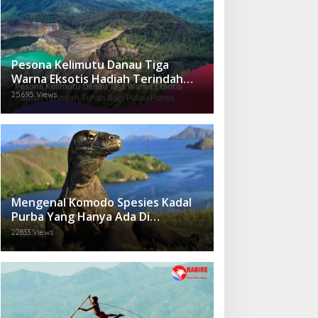
Pesona Kelimutu Danau Tiga
Warna Eksotis Hadiah Terindah
Tuhan Bagi Pulau Flores
25695 Views
Mengenal Komodo Spesies Kadal
Purba Yang Hanya Ada Di
Indonesia.
22833 Views