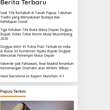
Berita Terbaru
Saat Tifa Bertabuh di Tanah Papua: Tabuhan
Tradisi yang Menyatukan Budaya dan
Kehidupan Sosial
Tiga Ketukan Tifa Buka Masa Depan Dogiyai,
Bupati Yudas Tebai Resmi Mulai Musrenbang
2026
Dogiyai Kirim 41 Putra-Putri Terbaik ke India
& Rusia: Ini Komitmen Nyata Bupati Dogiyai
Berita
,
Nasional
,
Olahraga
Mencetak Pemimpin Masa Depan
Julian Nagelsmann Di PecatBa
Valverde Jadi Pahlawan, Real Madrid Amankan
Kemenangan Dramatis atas Athletic Bilbao
Angkat Thomas Tuchel Sebagai
Hasil Barcelona vs Bayern Munchen: 4-1
rch 24, 2023
Papua Terkini