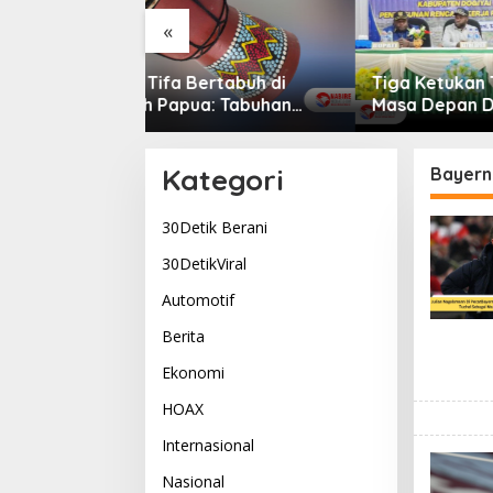
«
rtabuh di
Tiga Ketukan Tifa Buka
Dogiyai
: Tabuhan
Masa Depan Dogiyai,
Terbaik
g Menyatukan
Bupati Yudas Tebai Resmi
Komitm
Kehidupan
Mulai Musrenbang 2026
Dogiya
Pemimp
Kategori
Bayern
30Detik Berani
30DetikViral
Automotif
Berita
Ekonomi
HOAX
Internasional
Nasional