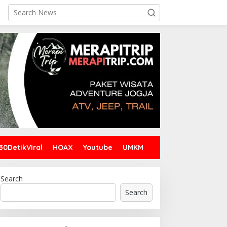
30DetikViral
HOAX
Youtube
UMKM
Search
Search