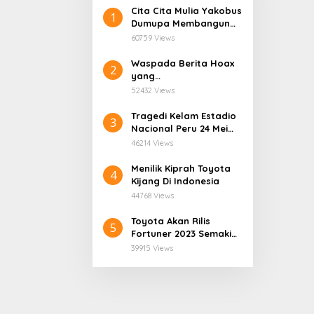
Cita Cita Mulia Yakobus
1
Dumupa Membangun
Tanah Kelahiran.
60759 Views
Waspada Berita Hoax
2
yang
Mengatasnamakan
52432 Views
Dinas Pendidikan
Provinsi Papua Tengah.
Tragedi Kelam Estadio
3
Nacional Peru 24 Mei
1964
46214 Views
Menilik Kiprah Toyota
4
Kijang Di Indonesia
44768 Views
Toyota Akan Rilis
5
Fortuner 2023 Semakin
User Friendly
39915 Views