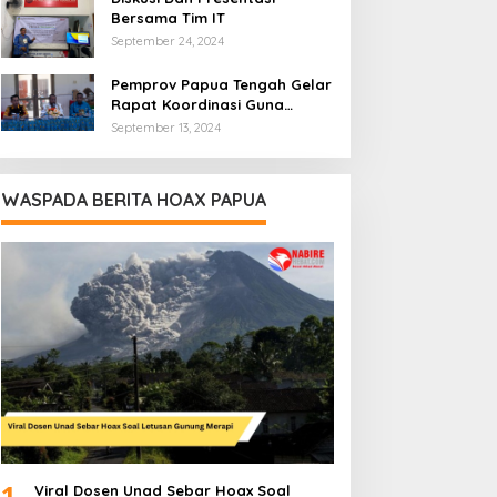
Bersama Tim IT
September 24, 2024
Pemprov Papua Tengah Gelar
Rapat Koordinasi Guna
Optimalkan Pengelolaan
September 13, 2024
Distribusi Daerah
WASPADA BERITA HOAX PAPUA
1
Viral Dosen Unad Sebar Hoax Soal