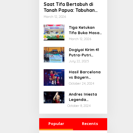
Saat Tifa Bertabuh di
Tanah Papua: Tabuhan
Tradisi yang Menyatukan
March 12, 2026
Budaya dan Kehidupan
Sosial
Tiga Ketukan
Tifa Buka Masa
Depan Dogiyai,
March 12, 2026
Bupati Yudas
Tebai Resmi
Dogiyai Kirim 41
Mulai
Putra-Putri
Musrenbang
Terbaik ke India
July 22, 2025
2026
& Rusia: Ini
Komitmen Nyata
Hasil Barcelona
Bupati Dogiyai
vs Bayern
Mencetak
Munchen: 4-1
October 24, 2024
Pemimpin Masa
Depan
Andres Iniesta
Legenda
Barcelona
October 8, 2024
Gantung Sepatu
Popular
Recents