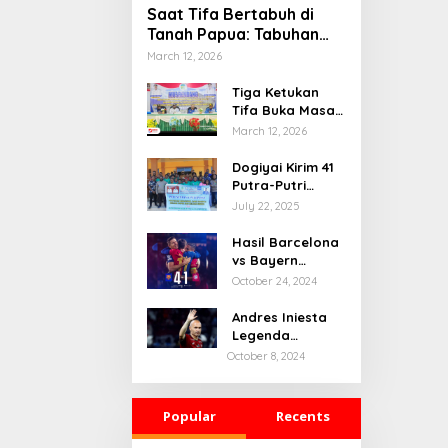
Saat Tifa Bertabuh di
Tanah Papua: Tabuhan
Tradisi yang Menyatukan
March 12, 2026
Budaya dan Kehidupan
Sosial
Tiga Ketukan
Tifa Buka Masa
Depan Dogiyai,
March 12, 2026
Bupati Yudas
Tebai Resmi
Dogiyai Kirim 41
Mulai
Putra-Putri
Musrenbang
Terbaik ke India
July 22, 2025
2026
& Rusia: Ini
Komitmen Nyata
Hasil Barcelona
Bupati Dogiyai
vs Bayern
Mencetak
Munchen: 4-1
October 24, 2024
Pemimpin Masa
Depan
Andres Iniesta
Legenda
Barcelona
October 8, 2024
Gantung Sepatu
Popular
Recents