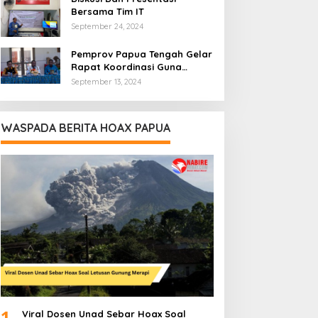
Bersama Tim IT
September 24, 2024
Pemprov Papua Tengah Gelar
Rapat Koordinasi Guna
Optimalkan Pengelolaan
September 13, 2024
Distribusi Daerah
WASPADA BERITA HOAX PAPUA
1
Viral Dosen Unad Sebar Hoax Soal