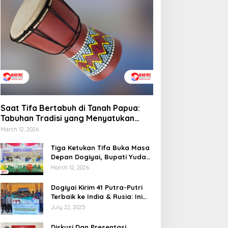
emprov Papua Tengah
elar Rapat Koordinasi
Saat Tifa Bertabuh di
una Optimalkan
Tanah Papua: Tabuhan
engelolaan Distribusi
Tradisi yang Menyatukan
aerah
Budaya dan Kehidupan
Sosial
Saat Tifa Bertabuh di Tanah Papua:
Tabuhan Tradisi yang Menyatukan
Budaya dan Kehidupan Sosial
March 12, 2026
Tiga Ketukan Tifa Buka Masa
Depan Dogiyai, Bupati Yudas
Tebai Resmi Mulai
March 12, 2026
Musrenbang 2026
Dogiyai Kirim 41 Putra-Putri
Terbaik ke India & Rusia: Ini
Komitmen Nyata Bupati
July 22, 2025
Dogiyai Mencetak Pemimpin
Masa Depan
Diskusi Dan Presentasi