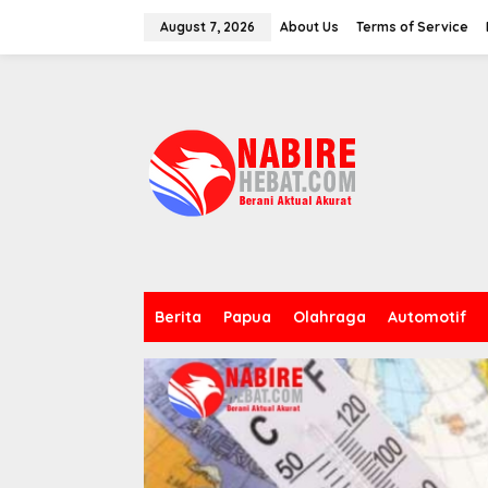
Skip
to
August 7, 2026
About Us
Terms of Service
content
Berita
Papua
Olahraga
Automotif