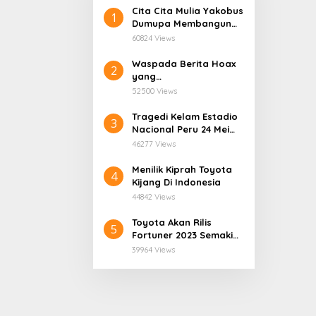
Cita Cita Mulia Yakobus
1
Dumupa Membangun
Tanah Kelahiran.
60824 Views
Waspada Berita Hoax
2
yang
Mengatasnamakan
52500 Views
Dinas Pendidikan
Provinsi Papua Tengah.
Tragedi Kelam Estadio
3
Nacional Peru 24 Mei
1964
46277 Views
Menilik Kiprah Toyota
4
Kijang Di Indonesia
44842 Views
Toyota Akan Rilis
5
Fortuner 2023 Semakin
User Friendly
39964 Views