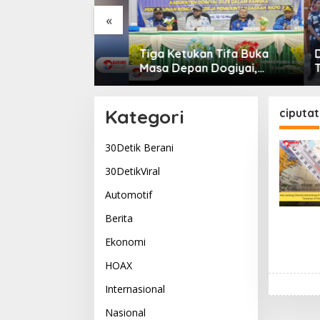
«
rtabuh di
Tiga Ketukan Tifa Buka
Dogiyai
: Tabuhan
Masa Depan Dogiyai,
Terbaik
g Menyatukan
Bupati Yudas Tebai Resmi
Komitm
Kehidupan
Mulai Musrenbang 2026
Dogiya
Pemimp
Kategori
ciputat
30Detik Berani
30DetikViral
Automotif
Berita
Ekonomi
HOAX
Internasional
Nasional