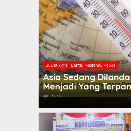
30DetikViral
,
Berita
,
Nasional
,
Papua
Asia Sedang Diland
Menjadi Yang Terpan
April 26, 2023