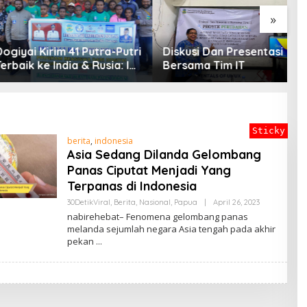
»
P
G
 Kirim 41 Putra-Putri
Diskusi Dan Presentasi
G
 ke India & Rusia: Ini
Bersama Tim IT
P
en Nyata Bupati
D
i Mencetak
in Masa Depan
Sticky
berita
,
indonesia
Asia Sedang Dilanda Gelombang
Panas Ciputat Menjadi Yang
Terpanas di Indonesia
By
30DetikViral
,
Berita
,
Nasional
,
Papua
|
April 26, 2023
ADMIN
nabirehebat– Fenomena gelombang panas
melanda sejumlah negara Asia tengah pada akhir
pekan