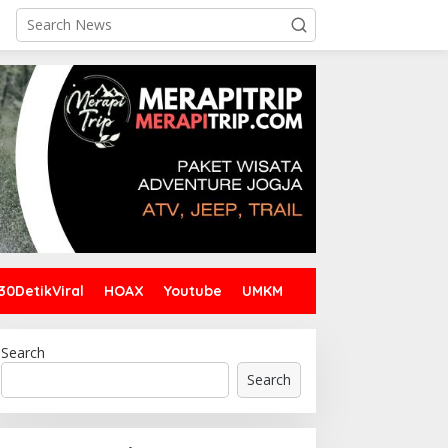
30DetikViral
HOAX
Youtube
UMKM
Search
Search