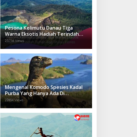
Pesona Kelimutu Danau Tiga
Warna Eksotis Hadiah Terindah
Tuhan Bagi Pulau Flores
25716 Views
Mengenal Komodo Spesies Kadal
Purba Yang Hanya Ada Di
Indonesia.
22834 Views