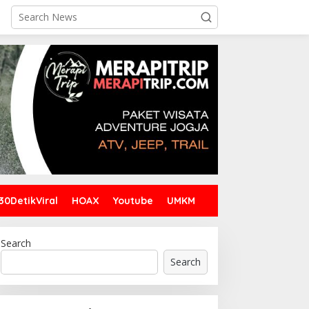
30DetikViral
HOAX
Youtube
UMKM
Search
Search