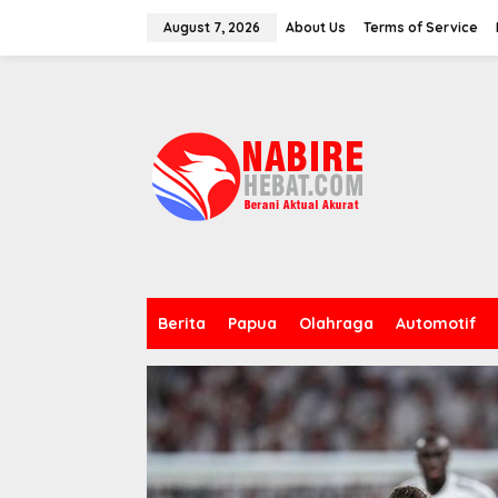
Skip
to
August 7, 2026
About Us
Terms of Service
content
Berita
Papua
Olahraga
Automotif