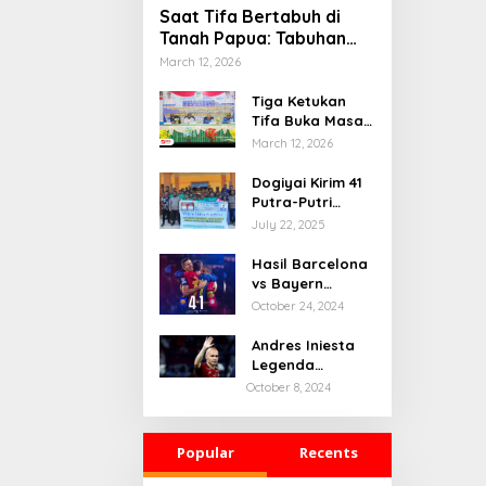
Saat Tifa Bertabuh di
Tanah Papua: Tabuhan
Tradisi yang Menyatukan
March 12, 2026
Budaya dan Kehidupan
Sosial
Tiga Ketukan
Tifa Buka Masa
Depan Dogiyai,
March 12, 2026
Bupati Yudas
Tebai Resmi
Dogiyai Kirim 41
Mulai
Putra-Putri
Musrenbang
Terbaik ke India
July 22, 2025
2026
& Rusia: Ini
Komitmen Nyata
Hasil Barcelona
Bupati Dogiyai
vs Bayern
Mencetak
Munchen: 4-1
October 24, 2024
Pemimpin Masa
Depan
Andres Iniesta
Legenda
Barcelona
October 8, 2024
Gantung Sepatu
Popular
Recents