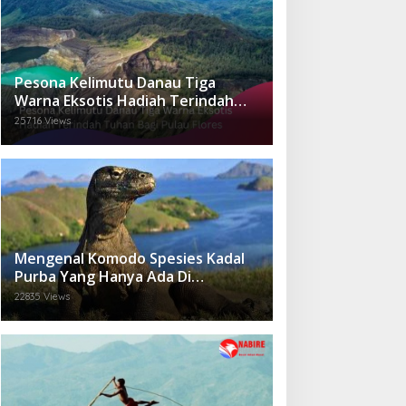
Pesona Kelimutu Danau Tiga
Warna Eksotis Hadiah Terindah
Tuhan Bagi Pulau Flores
25716 Views
Mengenal Komodo Spesies Kadal
Purba Yang Hanya Ada Di
Indonesia.
22835 Views