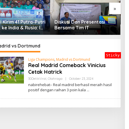
»
P
G
 Kirim 41 Putra-Putri
Diskusi Dan Presentasi
G
 ke India & Rusia: Ini
Bersama Tim IT
P
en Nyata Bupati
D
i Mencetak
in Masa Depan
adrid vs Dortmund
Sticky
Liga Champions
,
Madrid vs Dortmund
Real Madrid Comeback Vinicius
Cetak Hatrick
By
30DetikViral
,
Olahraga
|
October 23, 2024
ADMIN
nabirehebat– Real madrid berhasil meraih hasil
positif dengan raihan 3 poin kala