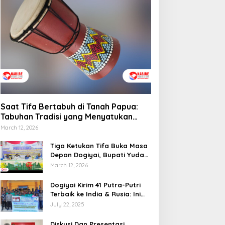
emprov Papua Tengah
elar Rapat Koordinasi
Saat Tifa Bertabuh di
una Optimalkan
Tanah Papua: Tabuhan
engelolaan Distribusi
Tradisi yang Menyatukan
aerah
Budaya dan Kehidupan
Sosial
Saat Tifa Bertabuh di Tanah Papua:
Tabuhan Tradisi yang Menyatukan
Budaya dan Kehidupan Sosial
March 12, 2026
Tiga Ketukan Tifa Buka Masa
Depan Dogiyai, Bupati Yudas
Tebai Resmi Mulai
March 12, 2026
Musrenbang 2026
Dogiyai Kirim 41 Putra-Putri
Terbaik ke India & Rusia: Ini
Komitmen Nyata Bupati
July 22, 2025
Dogiyai Mencetak Pemimpin
Masa Depan
Diskusi Dan Presentasi