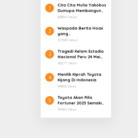
Cita Cita Mulia Yakobus
1
Dumupa Membangun
Tanah Kelahiran.
60854 Views
Waspada Berita Hoax
2
yang
Mengatasnamakan
52500 Views
Dinas Pendidikan
Provinsi Papua Tengah.
Tragedi Kelam Estadio
3
Nacional Peru 24 Mei
1964
46277 Views
Menilik Kiprah Toyota
4
Kijang Di Indonesia
44843 Views
Toyota Akan Rilis
5
Fortuner 2023 Semakin
User Friendly
39964 Views