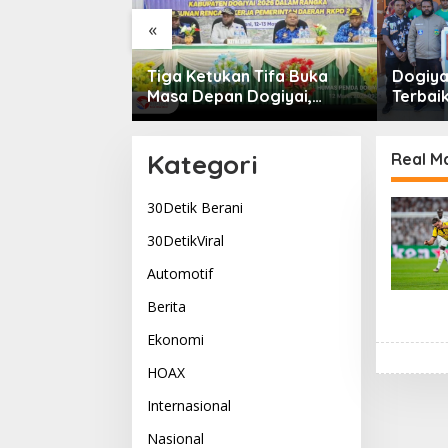
«
rtabuh di
Tiga Ketukan Tifa Buka
Dogiyai
: Tabuhan
Masa Depan Dogiyai,
Terbaik
g Menyatukan
Bupati Yudas Tebai Resmi
Komitm
Kehidupan
Mulai Musrenbang 2026
Dogiya
Pemimp
Kategori
Real M
30Detik Berani
30DetikViral
Automotif
Berita
Ekonomi
HOAX
Internasional
Nasional