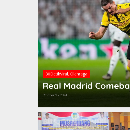
30DetikViral
,
Olahraga
Real Madrid Comebac
October 23, 2024