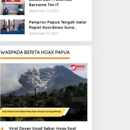
Bersama Tim IT
September 24, 2024
Pemprov Papua Tengah Gelar
Rapat Koordinasi Guna
Optimalkan Pengelolaan
September 13, 2024
Distribusi Daerah
WASPADA BERITA HOAX PAPUA
1
Viral Dosen Unad Sebar Hoax Soal