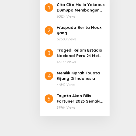
Cita Cita Mulia Yakobus
1
Dumupa Membangun
Tanah Kelahiran.
60824 Views
Waspada Berita Hoax
2
yang
Mengatasnamakan
52500 Views
Dinas Pendidikan
Provinsi Papua Tengah.
Tragedi Kelam Estadio
3
Nacional Peru 24 Mei
1964
46277 Views
Menilik Kiprah Toyota
4
Kijang Di Indonesia
44842 Views
Toyota Akan Rilis
5
Fortuner 2023 Semakin
User Friendly
39964 Views