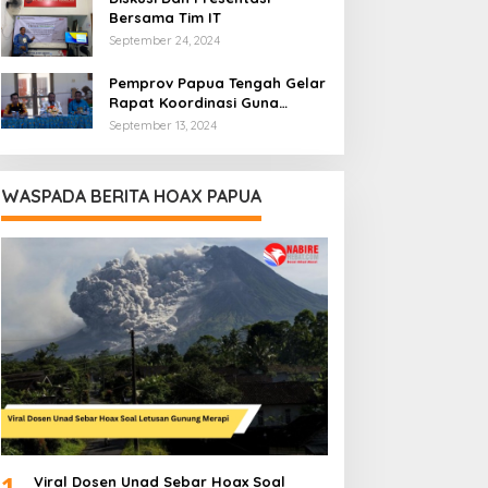
Bersama Tim IT
September 24, 2024
Pemprov Papua Tengah Gelar
Rapat Koordinasi Guna
Optimalkan Pengelolaan
September 13, 2024
Distribusi Daerah
WASPADA BERITA HOAX PAPUA
1
Viral Dosen Unad Sebar Hoax Soal