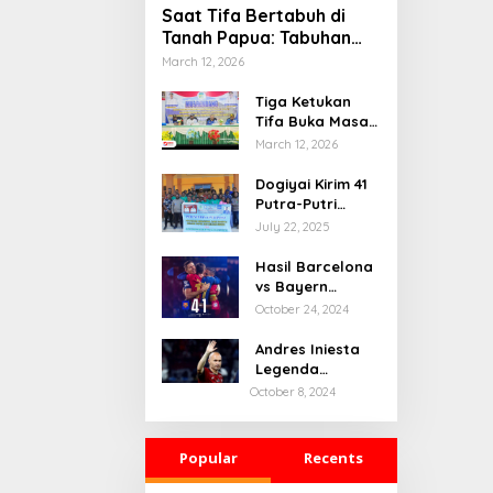
Saat Tifa Bertabuh di
Tanah Papua: Tabuhan
Tradisi yang Menyatukan
March 12, 2026
Budaya dan Kehidupan
Sosial
Tiga Ketukan
Tifa Buka Masa
Depan Dogiyai,
March 12, 2026
Bupati Yudas
Tebai Resmi
Dogiyai Kirim 41
Mulai
Putra-Putri
Musrenbang
Terbaik ke India
July 22, 2025
2026
& Rusia: Ini
Komitmen Nyata
Hasil Barcelona
Bupati Dogiyai
vs Bayern
Mencetak
Munchen: 4-1
October 24, 2024
Pemimpin Masa
Depan
Andres Iniesta
Legenda
Barcelona
October 8, 2024
Gantung Sepatu
Popular
Recents