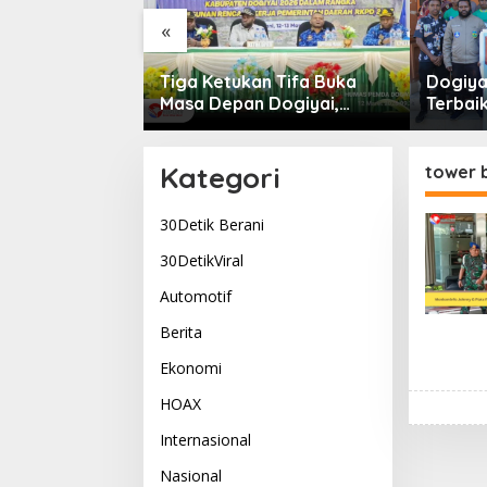
«
rtabuh di
Tiga Ketukan Tifa Buka
Dogiyai
: Tabuhan
Masa Depan Dogiyai,
Terbaik
g Menyatukan
Bupati Yudas Tebai Resmi
Komitm
Kehidupan
Mulai Musrenbang 2026
Dogiya
Pemimp
Kategori
tower 
30Detik Berani
30DetikViral
Automotif
Berita
Ekonomi
HOAX
Internasional
Nasional