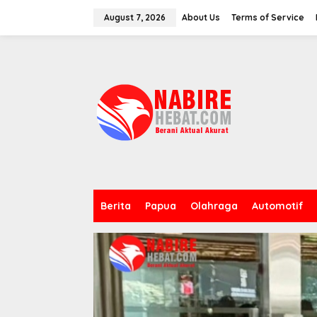
Skip
to
August 7, 2026
About Us
Terms of Service
content
Berita
Papua
Olahraga
Automotif