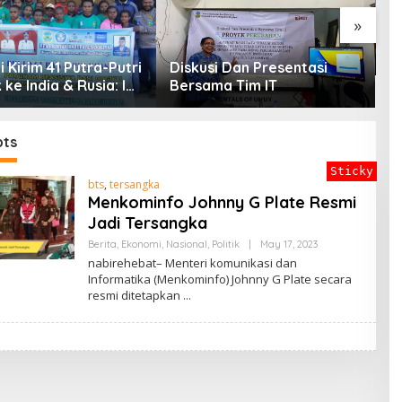
»
P
G
 Kirim 41 Putra-Putri
Diskusi Dan Presentasi
G
 ke India & Rusia: Ini
Bersama Tim IT
P
en Nyata Bupati
D
i Mencetak
in Masa Depan
bts
Sticky
bts
,
tersangka
Menkominfo Johnny G Plate Resmi
Jadi Tersangka
By
Berita
,
Ekonomi
,
Nasional
,
Politik
|
May 17, 2023
ADMIN
nabirehebat– Menteri komunikasi dan
Informatika (Menkominfo) Johnny G Plate secara
resmi ditetapkan