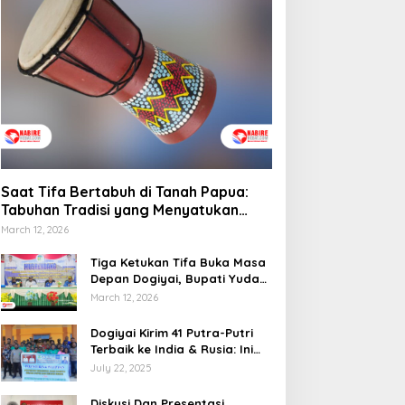
emprov Papua Tengah
elar Rapat Koordinasi
Saat Tifa Bertabuh di
una Optimalkan
Tanah Papua: Tabuhan
engelolaan Distribusi
Tradisi yang Menyatukan
aerah
Budaya dan Kehidupan
Sosial
Saat Tifa Bertabuh di Tanah Papua:
Tabuhan Tradisi yang Menyatukan
Budaya dan Kehidupan Sosial
March 12, 2026
Tiga Ketukan Tifa Buka Masa
Depan Dogiyai, Bupati Yudas
Tebai Resmi Mulai
March 12, 2026
Musrenbang 2026
Dogiyai Kirim 41 Putra-Putri
Terbaik ke India & Rusia: Ini
Komitmen Nyata Bupati
July 22, 2025
Dogiyai Mencetak Pemimpin
Masa Depan
Diskusi Dan Presentasi