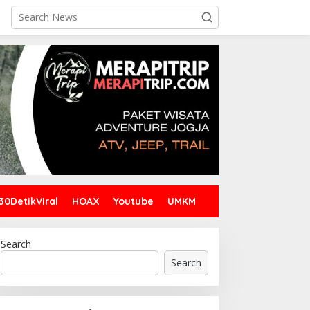
30DetikViral
HOAX
Youtube
UMKM
Search
Search