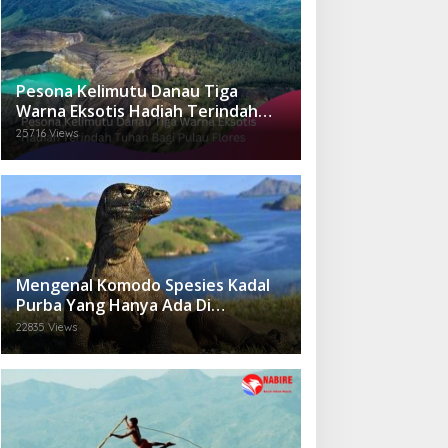
Pesona Kelimutu Danau Tiga
Warna Eksotis Hadiah Terindah
Tuhan Bagi Pulau Flores
25716 Views
Mengenal Komodo Spesies Kadal
Purba Yang Hanya Ada Di
Indonesia.
22835 Views