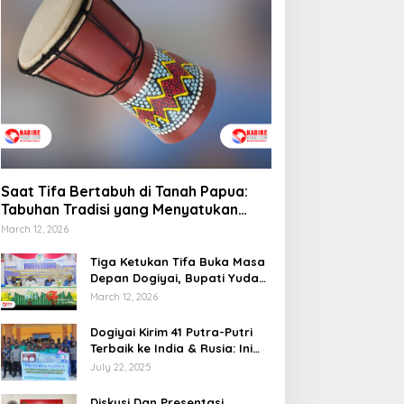
emprov Papua Tengah
elar Rapat Koordinasi
Saat Tifa Bertabuh di
una Optimalkan
Tanah Papua: Tabuhan
engelolaan Distribusi
Tradisi yang Menyatukan
aerah
Budaya dan Kehidupan
Sosial
Saat Tifa Bertabuh di Tanah Papua:
Tabuhan Tradisi yang Menyatukan
Budaya dan Kehidupan Sosial
March 12, 2026
Tiga Ketukan Tifa Buka Masa
Depan Dogiyai, Bupati Yudas
Tebai Resmi Mulai
March 12, 2026
Musrenbang 2026
Dogiyai Kirim 41 Putra-Putri
Terbaik ke India & Rusia: Ini
Komitmen Nyata Bupati
July 22, 2025
Dogiyai Mencetak Pemimpin
Masa Depan
Diskusi Dan Presentasi