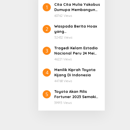
Cita Cita Mulia Yakobus
1
Dumupa Membangun
Tanah Kelahiran.
60762 Views
Waspada Berita Hoax
2
yang
Mengatasnamakan
52432 Views
Dinas Pendidikan
Provinsi Papua Tengah.
Tragedi Kelam Estadio
3
Nacional Peru 24 Mei
1964
46221 Views
Menilik Kiprah Toyota
4
Kijang Di Indonesia
44768 Views
Toyota Akan Rilis
5
Fortuner 2023 Semakin
User Friendly
39915 Views