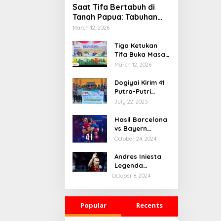
Saat Tifa Bertabuh di
Tanah Papua: Tabuhan
Tradisi yang Menyatukan
March 12, 2026
Budaya dan Kehidupan
Sosial
Tiga Ketukan
Tifa Buka Masa
Depan Dogiyai,
March 12, 2026
Bupati Yudas
Tebai Resmi
Dogiyai Kirim 41
Mulai
Putra-Putri
Musrenbang
Terbaik ke India
July 22, 2025
2026
& Rusia: Ini
Komitmen Nyata
Hasil Barcelona
Bupati Dogiyai
vs Bayern
Mencetak
Munchen: 4-1
October 24, 2024
Pemimpin Masa
Depan
Andres Iniesta
Legenda
Barcelona
October 8, 2024
Gantung Sepatu
Popular
Recents