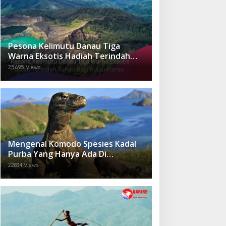
Pesona Kelimutu Danau Tiga
Warna Eksotis Hadiah Terindah
Tuhan Bagi Pulau Flores
25695 Views
Mengenal Komodo Spesies Kadal
Purba Yang Hanya Ada Di
Indonesia.
22834 Views