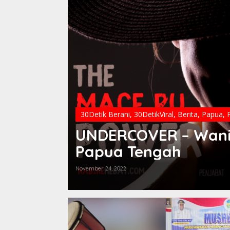
30Detik Berani
,
30DetikViral
,
Berita
,
Papua
,
P
UNDERCOVER – Wani
Papua Tengah
November 24, 2022