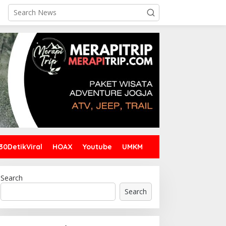
30DetikViral
HOAX
Youtube
UMKM
Search
Search