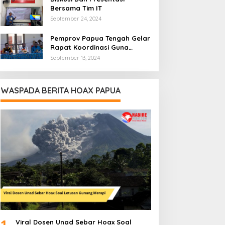
Bersama Tim IT
September 24, 2024
Pemprov Papua Tengah Gelar
Rapat Koordinasi Guna
Optimalkan Pengelolaan
September 13, 2024
Distribusi Daerah
WASPADA BERITA HOAX PAPUA
1
Viral Dosen Unad Sebar Hoax Soal