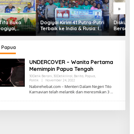
»
P
G
 Kirim 41 Putra-Putri
Diskusi Dan Presentasi
G
 ke India & Rusia: Ini
Bersama Tim IT
P
en Nyata Bupati
D
i Mencetak
in Masa Depan
 Papua
UNDERCOVER – Wanita Pertama
Memimpin Papua Tengah
30Detik Berani
,
30DetikViral
,
Berita
,
Papua
,
By
Politik
|
November 24, 2022
ADMIN
Nabirehebat.com – Menteri Dalam Negeri Tito
Karnavian telah melantik dan meresmikan 3