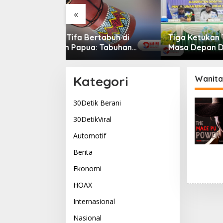
«
rtabuh di
Tiga Ketukan Tifa Buka
Dogiyai
: Tabuhan
Masa Depan Dogiyai,
Terbaik
g Menyatukan
Bupati Yudas Tebai Resmi
Komitm
Kehidupan
Mulai Musrenbang 2026
Dogiya
Pemimp
Kategori
Wanita
30Detik Berani
30DetikViral
Automotif
Berita
Ekonomi
HOAX
Internasional
Nasional