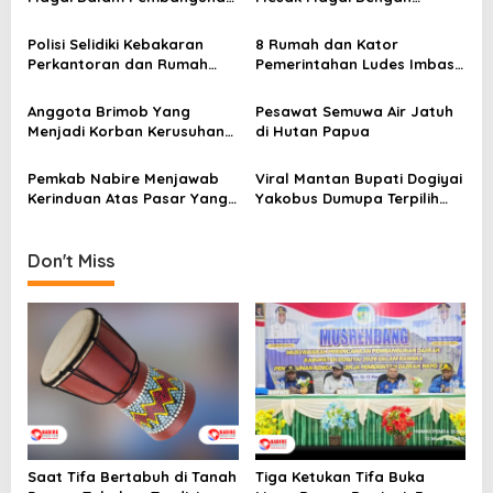
v
PJU Kabupaten Nabire
Menerapkan Metode
i
Terencana,Terukur Serta
Polisi Selidiki Kebakaran
8 Rumah dan Kator
g
Mudah Diaplikasikan
Perkantoran dan Rumah
Pemerintahan Ludes Imbas
Warga Di Kabupaten
Kerbakaran Di Kabupaten
a
Dogiyai
Dogiyai Papua Tengah
Anggota Brimob Yang
Pesawat Semuwa Air Jatuh
t
Menjadi Korban Kerusuhan
di Hutan Papua
i
di Dogiyai Dirujuk ke
Jakarta
o
Pemkab Nabire Menjawab
Viral Mantan Bupati Dogiyai
Kerinduan Atas Pasar Yang
Yakobus Dumupa Terpilih
n
Layak Bagi Pedagang
Menjadi Bupati Paling
Produktif Di Tanah Papua
Don't Miss
Saat Tifa Bertabuh di Tanah
Tiga Ketukan Tifa Buka