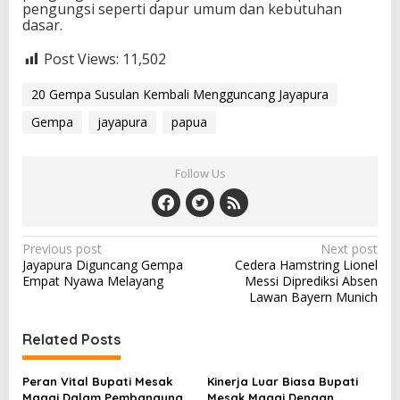
pengungsi seperti dapur umum dan kebutuhan
dasar.
Post Views:
11,502
20 Gempa Susulan Kembali Mengguncang Jayapura
Gempa
jayapura
papua
Follow Us
P
Previous post
Next post
Jayapura Diguncang Gempa
Cedera Hamstring Lionel
o
Empat Nyawa Melayang
Messi Diprediksi Absen
s
Lawan Bayern Munich
t
Related Posts
n
a
Peran Vital Bupati Mesak
Kinerja Luar Biasa Bupati
Magai Dalam Pembangunan
Mesak Magai Dengan