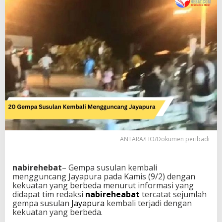
i
M
e
n
g
g
u
n
c
a
n
g
J
a
y
ANTARA/HO/Dokumen peribadi
a
p
u
nabirehebat
– Gempa susulan kembali
r
mengguncang Jayapura pada Kamis (9/2) dengan
a
kekuatan yang berbeda menurut informasi yang
didapat tim redaksi
nabireheabat
tercatat sejumlah
gempa susulan
Jayapura
kembali terjadi dengan
kekuatan yang berbeda.