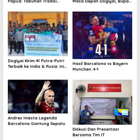
Papua: Tabuhan Tradisi
Masa Depan Dogiyai, Bupati
yang Menyatukan Budaya
Yudas Tebai Resmi Mulai
dan Kehidupan Sosial
Musrenbang 2026
Dogiyai Kirim 41 Putra-Putri
Hasil Barcelona vs Bayern
Terbaik ke India & Rusia: Ini
Munchen: 4-1
Komitmen Nyata Bupati
Dogiyai Mencetak Pemimpin
Masa Depan
Andres Iniesta Legenda
Barcelona Gantung Sepatu
Diskusi Dan Presentasi
Bersama Tim IT