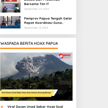
Bersama Tim IT
September 24, 2024
Pemprov Papua Tengah Gelar
Rapat Koordinasi Guna
Optimalkan Pengelolaan
September 13, 2024
Distribusi Daerah
WASPADA BERITA HOAX PAPUA
1
Viral Dosen Unad Sebar Hoax Soal