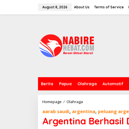
Skip
to
August 8, 2026
About Us
Terms of Service
content
Berita
Papua
Olahraga
Automotif
Argentina
Homepage
/
Olahraga
Berhasil
aarab saudi
,
argentina
,
peluang arge
Ditakluk
Arab
Argentina Berhasil 
Saudi