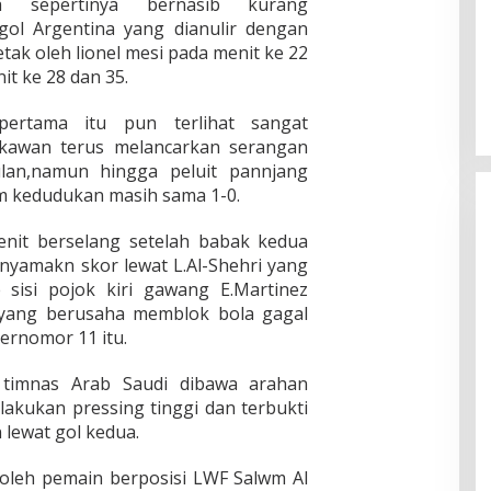
a sepertinya bernasib kurang
gol Argentina yang dianulir dengan
cetak oleh lionel mesi pada menit ke 22
t ke 28 dan 35.
ertama itu pun terlihat sangat
 kawan terus melancarkan serangan
an,namun hingga peluit pannjang
m kedudukan masih sama 1-0.
nit berselang setelah babak kedua
enyamakn skor lewat L.Al-Shehri yang
sisi pojok kiri gawang E.Martinez
 yang berusaha memblok bola gagal
ernomor 11 itu.
a timnas Arab Saudi dibawa arahan
lakukan pressing tinggi dan terbukti
 lewat gol kedua.
 oleh pemain berposisi LWF Salwm Al