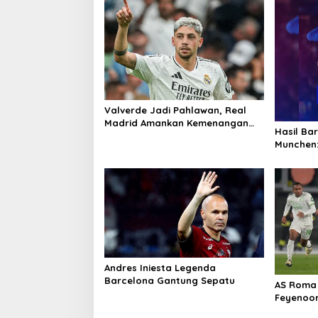
Valverde Jadi Pahlawan, Real
Madrid Amankan Kemenangan
Hasil Ba
Dramatis atas Athletic Bilbao
Munchen:
Andres Iniesta Legenda
Barcelona Gantung Sepatu
AS Roma
Feyenoor
lewatDra