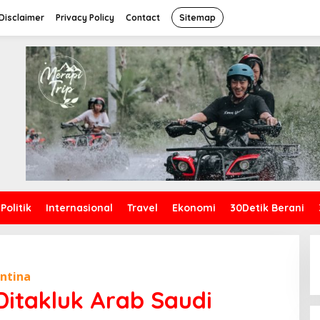
Disclaimer
Privacy Policy
Contact
Sitemap
Politik
Internasional
Travel
Ekonomi
30Detik Berani
ntina
Ditakluk Arab Saudi