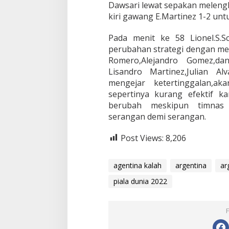
Dawsari lewat sepakan meleng
kiri gawang E.Martinez 1-2 unt
Pada menit ke 58 Lionel.S.S
perubahan strategi dengan men
Romero,Alejandro Gomez,da
Lisandro Martinez,Julian A
mengejar ketertinggalan,ak
sepertinya kurang efektif k
berubah meskipun timnas 
serangan demi serangan.
Post Views:
8,206
agentina kalah
argentina
ar
piala dunia 2022