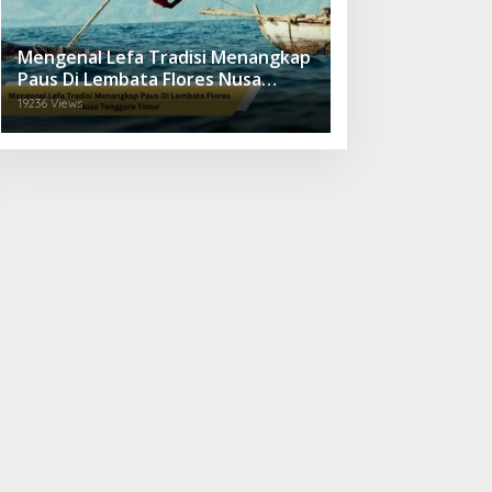
Mengenal Lefa Tradisi Menangkap
Paus Di Lembata Flores Nusa
Tenggara Timur
19236 Views