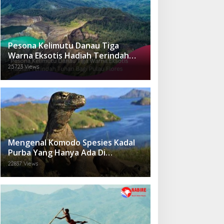
Pesona Kelimutu Danau Tiga
Warna Eksotis Hadiah Terindah
Tuhan Bagi Pulau Flores
25723 Views
Mengenal Komodo Spesies Kadal
Purba Yang Hanya Ada Di
Indonesia.
22837 Views