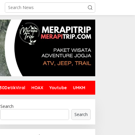
30DetikViral
HOAX
Youtube
UMKM
Search
Search