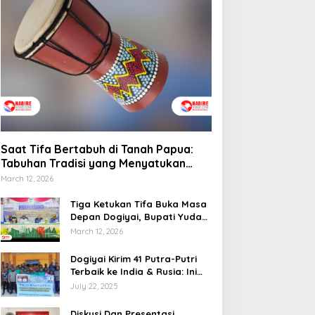
Saat Tifa Bertabuh di Tanah Papua:
Tabuhan Tradisi yang Menyatukan
Budaya dan Kehidupan Sosial
March 12, 2026
Tiga Ketukan Tifa Buka Masa
Depan Dogiyai, Bupati Yudas
Tebai Resmi Mulai
March 12, 2026
Musrenbang 2026
Dogiyai Kirim 41 Putra-Putri
Terbaik ke India & Rusia: Ini
Komitmen Nyata Bupati
July 22, 2025
Dogiyai Mencetak Pemimpin
Masa Depan
Diskusi Dan Presentasi