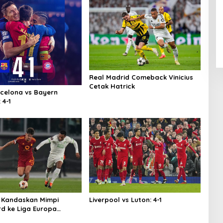
Real Madrid Comeback Vinicius
Cetak Hatrick
rcelona vs Bayern
 4-1
 Kandaskan Mimpi
Liverpool vs Luton: 4-1
d ke Liga Europa
ma Adu Penalti