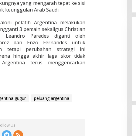
kungnya yang mengarah tepat ke sisi
uk keunggulan Arab Saudi.
caloni pelatih Argentina melakukan
gganti 3 pemain sekaligus Christian
n Leandro Paredes diganti oleh
lvarez dan Enzo Fernandes untuk
an tetapi perubahan strategi ini
arena hingga akhir laga skor tidak
Liverpool vs Luton Town: 4-1 The
Argentina terus menggencarkan
Reds Jauhi Manchester City
In Berita, Nasional, Politik
|
February 22, 2024
gentina gugur
peluang argentina
Follow Us