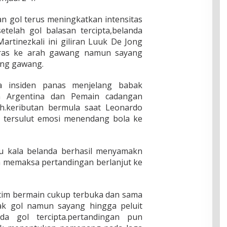
n gol terus meningkatkan intensitas
etelah gol balasan tercipta,belanda
tinezkali ini giliran Luuk De Jong
ras ke arah gawang namun sayang
ing gawang.
a insiden panas menjelang babak
n Argentina dan Pemain cadangan
h.keributan bermula saat Leonardo
t tersulut emosi menendang bola ke
ru kala belanda berhasil menyamakn
n memaksa pertandingan berlanjut ke
tim bermain cukup terbuka dan sama
k gol namun sayang hingga peluit
da gol tercipta.pertandingan pun