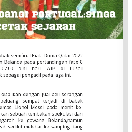
abak semifinal Piala Dunia Qatar 2022
n Belanda pada pertandingan fase 8
 02.00 dini hari WIB di Lusail
 sebagai pengadil pada laga ini.
disajikan dengan jual beli serangan
peluang sempat terjadi di babak
 emas Lionel Messi pada menit ke-
skan sebuah tembakan spekulasi dari
engarah ke gawang Belanda,namun
ih sedikit melebar ke samping tiang