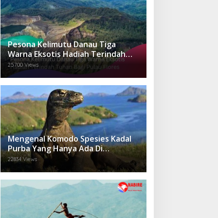
Pesona Kelimutu Danau Tiga
Warna Eksotis Hadiah Terindah
Tuhan Bagi Pulau Flores
25700 Views
Mengenal Komodo Spesies Kadal
Purba Yang Hanya Ada Di
Indonesia.
22834 Views