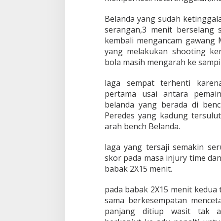
Belanda yang sudah ketinggala
serangan,3 menit berselang s
kembali mengancam gawang Mar
yang melakukan shooting ke
bola masih mengarah ke samp
laga sempat terhenti karen
pertama usai antara pemai
belanda yang berada di benc
Peredes yang kadung tersulu
arah bench Belanda.
laga yang tersaji semakin se
skor pada masa injury time da
babak 2X15 menit.
pada babak 2X15 menit kedua 
sama berkesempatan menceta
panjang ditiup wasit tak a