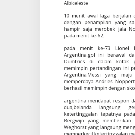
Albiceleste
10 menit awal laga berjalan
dengan penampilan yang san
hampir saja merobek jala N
pada menit ke-62.
pada menit ke-73 Lionel 
Argentina,gol ini berawal d
Dumfries di dalam kotak p
memimpin pertandingan ini p
Argentina.Messi yang maju
memperdaya Andries Noppert 
berhasil memimpin dengan skor
argentina mendapat respon da
dua,belanda langsung g
ketertinggalan tepatnya pada
Bergwijn yang memberikan 
Weghorst yang langsung mengk
memperkecil ketertinggalan,men