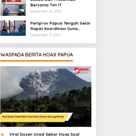
Bersama Tim IT
September 24, 2024
Pemprov Papua Tengah Gelar
Rapat Koordinasi Guna
Optimalkan Pengelolaan
September 13, 2024
Distribusi Daerah
WASPADA BERITA HOAX PAPUA
1
Viral Dosen Unad Sebar Hoax Soal