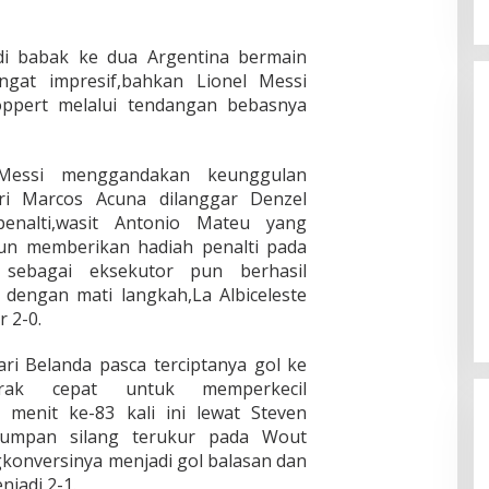
 di babak ke dua Argentina bermain
gat impresif,bahkan Lionel Messi
oppert melalui tendangan bebasnya
Messi menggandakan keunggulan
ari Marcos Acuna dilanggar Denzel
Liverpool vs Luton Town: 4-1 The
enalti,wasit Antonio Mateu yang
Reds Jauhi Manchester City
un memberikan hadiah penalti pada
 sebagai eksekutor pun berhasil
In Berita, Nasional, Politik
|
February 22, 2024
dengan mati langkah,La Albiceleste
 2-0.
ri Belanda pasca terciptanya gol ke
erak cepat untuk memperkecil
 menit ke-83 kali ini lewat Steven
umpan silang terukur pada Wout
onversinya menjadi gol balasan dan
jadi 2-1.