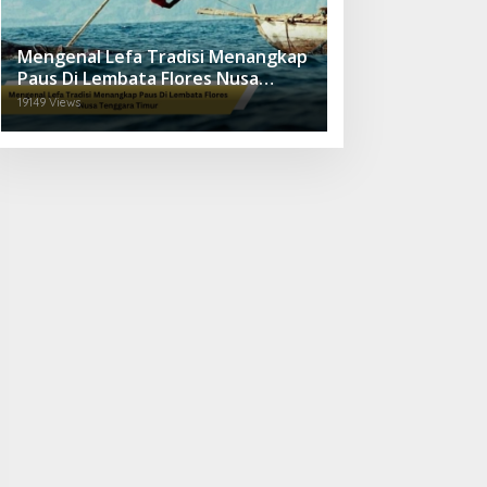
Mengenal Lefa Tradisi Menangkap
Paus Di Lembata Flores Nusa
Tenggara Timur
19149 Views