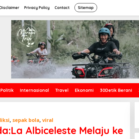
Disclaimer
Privacy Policy
Contact
Sitemap
Politik
Internasional
Travel
Ekonomi
30Detik Berani
iksi
,
sepak bola
,
viral
a:La Albiceleste Melaju ke