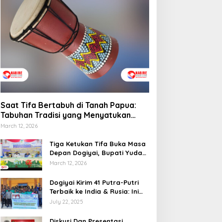
Saat Tifa Bertabuh di Tanah Papua:
Tabuhan Tradisi yang Menyatukan
Budaya dan Kehidupan Sosial
March 12, 2026
Tiga Ketukan Tifa Buka Masa
Depan Dogiyai, Bupati Yudas
Tebai Resmi Mulai
March 12, 2026
Musrenbang 2026
Dogiyai Kirim 41 Putra-Putri
Terbaik ke India & Rusia: Ini
Komitmen Nyata Bupati
July 22, 2025
Dogiyai Mencetak Pemimpin
Masa Depan
Diskusi Dan Presentasi