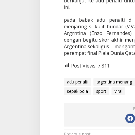
berkanjut ke adu penalti un
ini.
pada babak adu penalti di
menjaring si kulit bundar (V.
Argrntina (Enzo Fernandes)
dengan begitu skor akhir men
Argentina,sekaligus menga
perempat final Piala Dunia Qata
Post Views:
7,811
adu penalti
argentina menang
sepak bola
sport
viral
Previous post