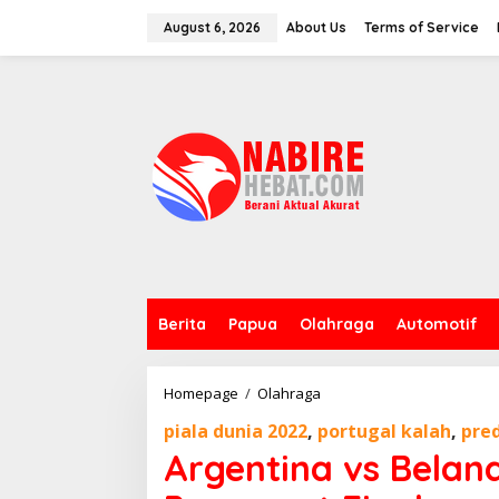
Skip
to
August 6, 2026
About Us
Terms of Service
content
Berita
Papua
Olahraga
Automotif
Argentina
Homepage
/
Olahraga
vs
piala dunia 2022
,
portugal kalah
,
pred
Belanda:La
Albiceleste
Argentina vs Beland
Melaju
ke