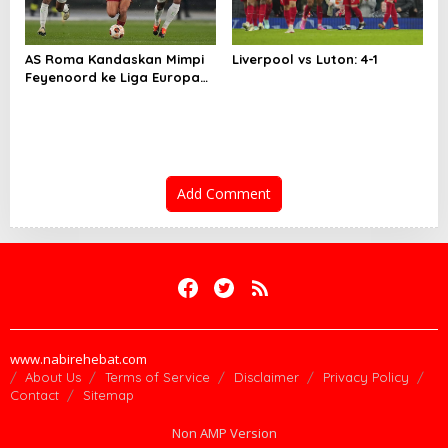
AS Roma Kandaskan Mimpi
Liverpool vs Luton: 4-1
Feyenoord ke Liga Europa
lewatDrama Adu Penalti
Add Comment
www.nabirehebat.com
About Us
Terms of Service
Disclaimer
Privacy Policy
Contact
Sitemap
Non AMP Version