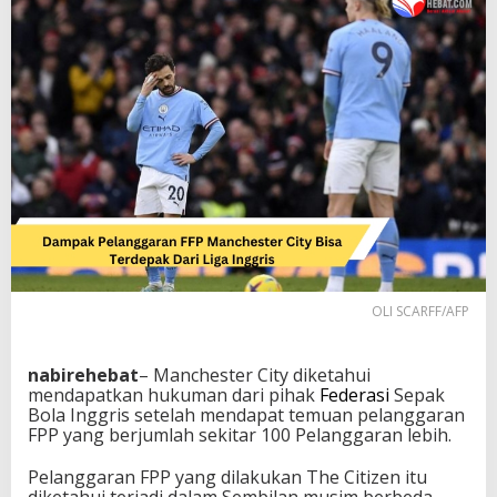
M
a
n
c
h
e
s
t
e
r
C
i
t
y
B
OLI SCARFF/AFP
i
s
a
nabirehebat
– Manchester City diketahui
T
mendapatkan hukuman dari pihak
Federasi
Sepak
e
Bola Inggris setelah mendapat temuan pelanggaran
r
FPP yang berjumlah sekitar 100 Pelanggaran lebih.
d
e
Pelanggaran FPP yang dilakukan The Citizen itu
p
diketahui terjadi dalam Sembilan musim berbeda