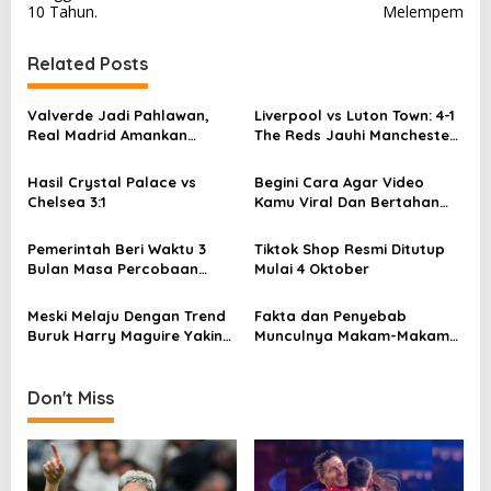
s
10 Tahun.
Melempem
t
Related Posts
n
a
Valverde Jadi Pahlawan,
Liverpool vs Luton Town: 4-1
v
Real Madrid Amankan
The Reds Jauhi Manchester
Kemenangan Dramatis atas
City
i
Athletic Bilbao
Hasil Crystal Palace vs
Begini Cara Agar Video
g
Chelsea 3:1
Kamu Viral Dan Bertahan
Lama Di TikTok.
a
Pemerintah Beri Waktu 3
Tiktok Shop Resmi Ditutup
t
Bulan Masa Percobaan
Mulai 4 Oktober
i
TikTok Shop
o
Meski Melaju Dengan Trend
Fakta dan Penyebab
Buruk Harry Maguire Yakin
Munculnya Makam-Makam
n
Dapat Banyak Kesempatan
Kuno Di Waduk Gajah
Di MU
Mungkur
Don't Miss