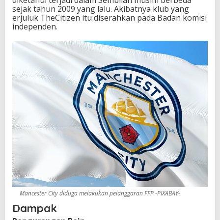
a
sejak tahun 2009 yang lalu. Akibatnya klub yang
k
erjuluk TheCitizen itu diserahkan pada Badan komisi
D
independen.
a
r
i
L
i
g
a
I
n
g
g
r
i
s
Mancester City diduga melakukan pelanggaran FFP -PIXABAY-
Dampak