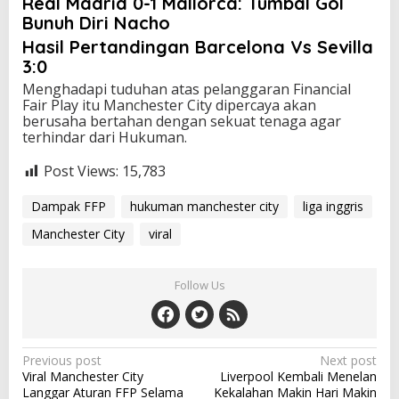
Real Madrid 0-1 Mallorca: Tumbal Gol
Bunuh Diri Nacho
Hasil Pertandingan Barcelona Vs Sevilla
3:0
Menghadapi tuduhan atas pelanggaran Financial
Fair Play itu Manchester City dipercaya akan
berusaha bertahan dengan sekuat tenaga agar
terhindar dari Hukuman.
Post Views:
15,783
Dampak FFP
hukuman manchester city
liga inggris
Manchester City
viral
Follow Us
P
Previous post
Next post
Viral Manchester City
Liverpool Kembali Menelan
o
Langgar Aturan FFP Selama
Kekalahan Makin Hari Makin