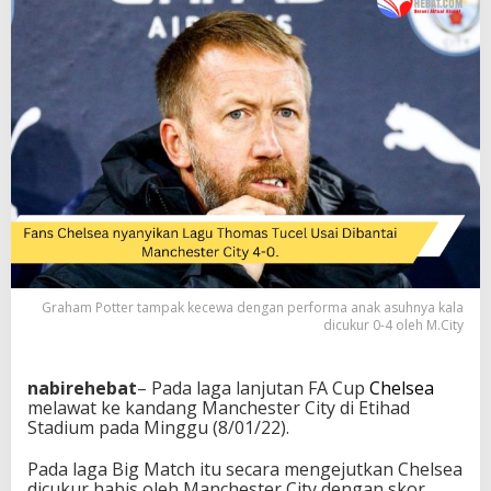
L
a
g
u
T
h
o
m
a
s
T
u
c
e
l
Graham Potter tampak kecewa dengan performa anak asuhnya kala
U
dicukur 0-4 oleh M.City
s
a
i
nabirehebat
– Pada laga lanjutan FA Cup
Chelsea
D
melawat ke kandang Manchester City di Etihad
i
Stadium pada Minggu (8/01/22).
b
a
Pada laga Big Match itu secara mengejutkan Chelsea
n
dicukur habis oleh Manchester City dengan skor