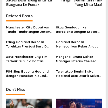
s
Sukses Besar Menghantar La
Tangan Vietnam Shin Tae-
Blaugrana Ke Puncak
Yong Minta Maaf
t
n
Related Posts
a
v
Manchester City Dapatkan
IIkay Gundogan Ke
Tanda Tandatangan Jeremy
Barcelona Dengan Status
i
Doku
Bebas Transfer
g
Erling Haaland Berhasil
Haaland Berhasil
Torehkan Prestasi Baru Di
Memecahkan Rekor Andy
a
Liga Inggris
Cole dan Alan Shearer di
t
Premiere League
Xavi: Manchester City Tim
Mengenal Bruno Saltor
i
Terbaik Di Dunia Pantas
Manager Interim Chelsea
Mendapat Treble Winner
Pengganti Graham Potter
o
PSG Siap Boyong Haaland
Terungkap Begini Bisikan
n
dengan Menebus Klausul
Haaland Usai Ditarik Keluar
Rilis 200 Juta Euro
Pep Guardiola
Don't Miss