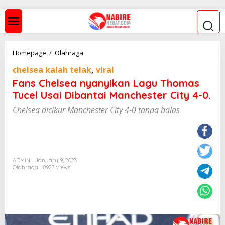
S
k
i
p
t
o
F
Homepage
/
Olahraga
c
a
o
chelsea kalah telak
,
viral
n
n
s
Fans Chelsea nyanyikan Lagu Thomas
t
C
Tucel Usai Dibantai Manchester City 4-0.
e
h
n
e
Chelsea dicikur Manchester City 4-0 tanpa balas
t
l
s
e
a
n
y
ADMIN
January 9, 2023
Olahraga
8923 Views
a
n
y
i
k
a
n