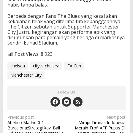
habis tanpa balas.
Berbeda dengan Fans The Blues yang kesal akan
kekalahan telak yang diterima tim kebanggaannya
The Citizen sebutan untuk Supporter Manchester
City Justru kegirangan akan performa apik yang
disuguhkan para pemain yang berlaga di markasnya
sendiri Etihad Stadium.
Post Views:
8,923
chelsea
cityvs chelsea
FA Cup
Manchester City
Follow Us
P
Previous post
Next post
Atletico Madrid 0-1
Mimpi Timnas Indonesia
o
Barcelona:Strategi Xavi Ball
Meraih Trofi AFF Pupus Di