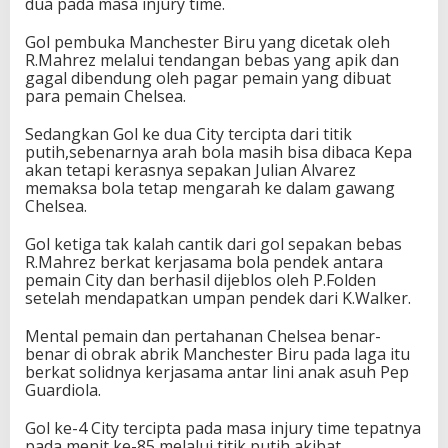
dua pada masa injury time.
Gol pembuka Manchester Biru yang dicetak oleh
R.Mahrez melalui tendangan bebas yang apik dan
gagal dibendung oleh pagar pemain yang dibuat
para pemain Chelsea.
Sedangkan Gol ke dua City tercipta dari titik
putih,sebenarnya arah bola masih bisa dibaca Kepa
akan tetapi kerasnya sepakan Julian Alvarez
memaksa bola tetap mengarah ke dalam gawang
Chelsea.
Gol ketiga tak kalah cantik dari gol sepakan bebas
R.Mahrez berkat kerjasama bola pendek antara
pemain City dan berhasil dijeblos oleh P.Folden
setelah mendapatkan umpan pendek dari K.Walker.
Mental pemain dan pertahanan Chelsea benar-
benar di obrak abrik Manchester Biru pada laga itu
berkat solidnya kerjasama antar lini anak asuh Pep
Guardiola.
Gol ke-4 City tercipta pada masa injury time tepatnya
pada menit ke-85 melalui titik putih,akibat