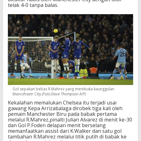
t
telak 4-0 tanpa balas.
a
i
M
a
n
c
h
e
s
t
e
r
C
i
t
Gol sepakan bebas R.Mahrez yang membuka kaunggulan
y
Mancehsetr City.
(Foto:Dave Thompson A/P)
4
Kekalahan memalukan Chelsea itu terjadi usai
-
gawang Kepa Arrizabalaga dirobek tiga kali oleh
0
pemain Manchester Biru pada babak pertama
.
melalui R.Mahrez,pinalti Julian Alvarez di menit ke-30
dan Gol P.Foden delapan menit berselang
memanfaatkan assist dari K.Walker dan satu gol
tambahan R.Mahrez melalui titik putih di babak ke