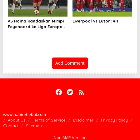
AS Roma Kandaskan Mimpi
Liverpool vs Luton: 4-1
Feyenoord ke Liga Europa
lewatDrama Adu Penalti
Add Comment
www.nabirehebat.com
About Us
Terms of Service
Disclaimer
Privacy Policy
Contact
Sitemap
Non AMP Version