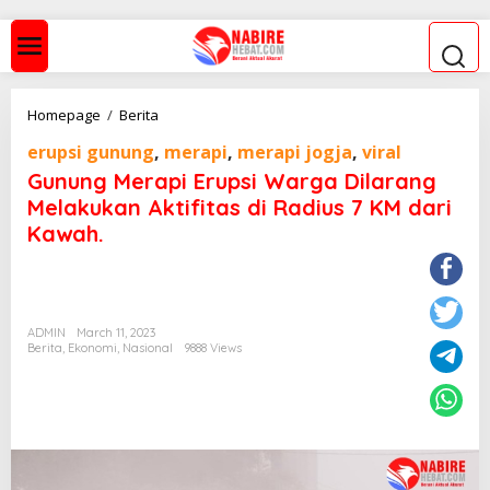
S
k
i
p
t
o
G
Homepage
/
Berita
c
u
o
erupsi gunung
,
merapi
,
merapi jogja
,
viral
n
n
u
Gunung Merapi Erupsi Warga Dilarang
t
n
Melakukan Aktifitas di Radius 7 KM dari
e
g
n
Kawah.
M
t
e
r
a
p
i
ADMIN
March 11, 2023
Berita
,
Ekonomi
,
Nasional
E
9888 Views
r
u
p
s
i
W
a