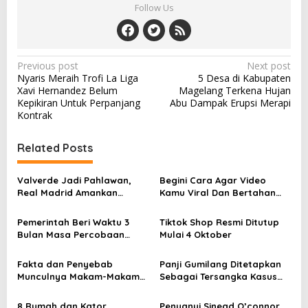
Follow Us
P
Previous post
Next post
Nyaris Meraih Trofi La Liga
5 Desa di Kabupaten
o
Xavi Hernandez Belum
Magelang Terkena Hujan
s
Kepikiran Untuk Perpanjang
Abu Dampak Erupsi Merapi
Kontrak
t
n
Related Posts
a
v
Valverde Jadi Pahlawan,
Begini Cara Agar Video
Real Madrid Amankan
Kamu Viral Dan Bertahan
i
Kemenangan Dramatis atas
Lama Di TikTok.
g
Athletic Bilbao
Pemerintah Beri Waktu 3
Tiktok Shop Resmi Ditutup
Bulan Masa Percobaan
Mulai 4 Oktober
a
TikTok Shop
t
Fakta dan Penyebab
Panji Gumilang Ditetapkan
i
Munculnya Makam-Makam
Sebagai Tersangka Kasus
Kuno Di Waduk Gajah
Penistaan Agama
o
Mungkur
8 Rumah dan Kator
Penyanyi Sinead O’connor