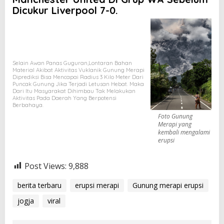
Dicukur Liverpool 7-0.
Selain Awan Panas Guguran,lontaran Bahan
Material Akibat Aktivitas Vuklanik Gunung Merapi
Diprediksi Bisa Mencapai Radius 3 Kilo Meter Dari
Puncak Gunung Jika Terjadi Letusan Hebat. Maka
Dari Itu Masyarakat Dihimbau Tak Melakukan
Aktivitas Pada Daerah Yang Berpotensi
Berbahaya.
Foto Gunung
Merapi yang
kembali mengalami
erupsi
Post Views:
9,888
berita terbaru
erupsi merapi
Gunung merapi erupsi
jogja
viral