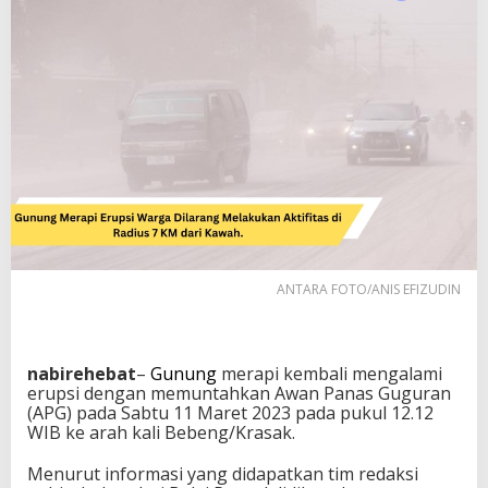
r
g
a
D
i
l
a
r
a
n
g
M
e
l
ANTARA FOTO/ANIS EFIZUDIN
a
k
u
k
a
nabirehebat
–
Gunung
merapi kembali mengalami
n
erupsi dengan memuntahkan Awan Panas Guguran
A
(APG) pada Sabtu 11 Maret 2023 pada pukul 12.12
k
WIB ke arah kali Bebeng/Krasak.
t
i
Menurut informasi yang didapatkan tim redaksi