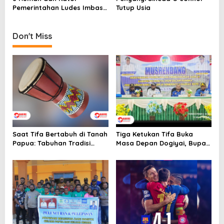
n
Pemerintahan Ludes Imbas
Tutup Usia
Kerbakaran Di Kabupaten
Dogiyai Papua Tengah
Don't Miss
Saat Tifa Bertabuh di Tanah
Tiga Ketukan Tifa Buka
Papua: Tabuhan Tradisi
Masa Depan Dogiyai, Bupati
yang Menyatukan Budaya
Yudas Tebai Resmi Mulai
dan Kehidupan Sosial
Musrenbang 2026