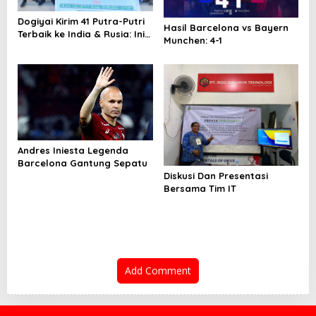
Dogiyai Kirim 41 Putra-Putri
Hasil Barcelona vs Bayern
Terbaik ke India & Rusia: Ini
Munchen: 4-1
Komitmen Nyata Bupati
Dogiyai Mencetak Pemimpin
Masa Depan
Andres Iniesta Legenda
Barcelona Gantung Sepatu
Diskusi Dan Presentasi
Bersama Tim IT
Add Comment