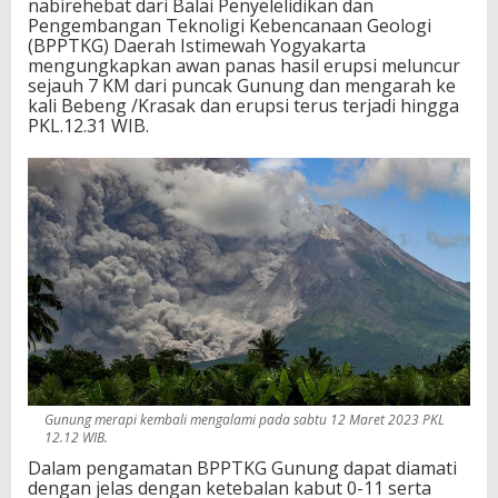
f
nabirehebat dari Balai Penyelelidikan dan
i
Pengembangan Teknoligi Kebencanaan Geologi
t
(BPPTKG) Daerah Istimewah Yogyakarta
a
mengungkapkan awan panas hasil erupsi meluncur
s
sejauh 7 KM dari puncak Gunung dan mengarah ke
d
kali Bebeng /Krasak dan erupsi terus terjadi hingga
i
PKL.12.31 WIB.
R
a
d
i
u
s
7
K
M
d
a
r
i
K
Gunung merapi kembali mengalami pada sabtu 12 Maret 2023 PKL
a
12.12 WIB.
w
a
Dalam pengamatan BPPTKG Gunung dapat diamati
h
dengan jelas dengan ketebalan kabut 0-11 serta