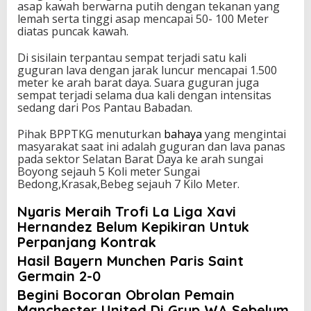
.
asap kawah berwarna putih dengan tekanan yang
lemah serta tinggi asap mencapai 50- 100 Meter
diatas puncak kawah.
Di sisilain terpantau sempat terjadi satu kali
guguran lava dengan jarak luncur mencapai 1.500
meter ke arah barat daya. Suara guguran juga
sempat terjadi selama dua kali dengan intensitas
sedang dari Pos Pantau Babadan.
Pihak BPPTKG menuturkan
bahaya
yang mengintai
masyarakat saat ini adalah guguran dan lava panas
pada sektor Selatan Barat Daya ke arah sungai
Boyong sejauh 5 Koli meter Sungai
Bedong,Krasak,Bebeg sejauh 7 Kilo Meter.
Nyaris Meraih Trofi La Liga Xavi
Hernandez Belum Kepikiran Untuk
Perpanjang Kontrak
Hasil Bayern Munchen Paris Saint
Germain 2-0
Begini Bocoran Obrolan Pemain
Manchester United Di Grup WA Sebelum