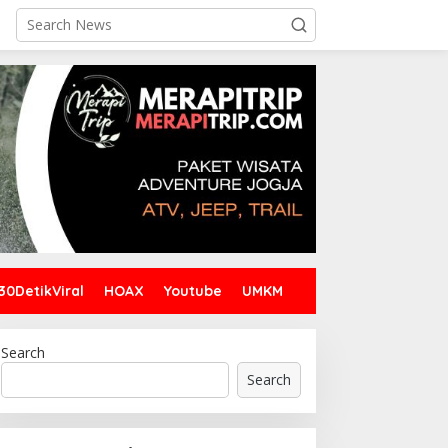
30DetikViral
HOAX
Youtube
UMKM
Search
Search