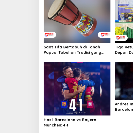
Saat Tifa Bertabuh di Tanah
Tiga Ket
Papua: Tabuhan Tradisi yang
Depan Do
Menyatukan Budaya dan
Tebai Re
Kehidupan Sosial
2026
Andres I
Barcelo
Hasil Barcelona vs Bayern
Munchen: 4-1