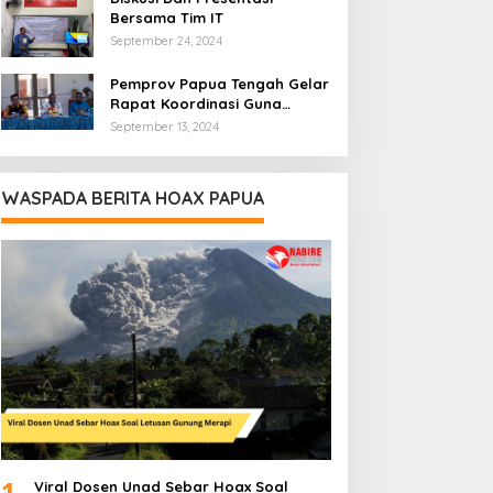
Bersama Tim IT
September 24, 2024
Pemprov Papua Tengah Gelar
Rapat Koordinasi Guna
Optimalkan Pengelolaan
September 13, 2024
Distribusi Daerah
WASPADA BERITA HOAX PAPUA
1
Viral Dosen Unad Sebar Hoax Soal