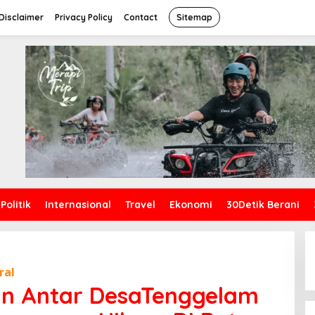
Disclaimer
Privacy Policy
Contact
Sitemap
Politik
Internasional
Travel
Ekonomi
30Detik Berani
ral
n Antar DesaTenggelam