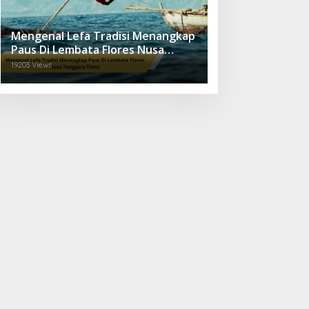
Mengenal Lefa Tradisi Menangkap
Paus Di Lembata Flores Nusa
Tenggara Timur
19203 Views