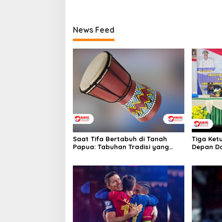
News Feed
Saat Tifa Bertabuh di Tanah
Tiga Ket
Papua: Tabuhan Tradisi yang
Depan Do
Menyatukan Budaya dan
Tebai Re
Kehidupan Sosial
2026