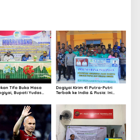
ukan Tifa Buka Masa
Dogiyai Kirim 41 Putra-Putri
giyai, Bupati Yudas
Terbaik ke India & Rusia: Ini
smi Mulai Musrenbang
Komitmen Nyata Bupati Dogiyai
Mencetak Pemimpin Masa Depan