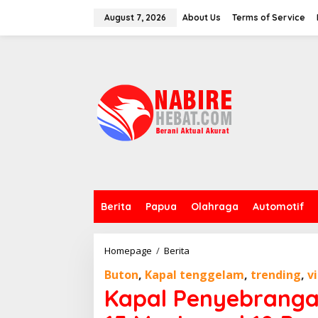
Skip
to
August 7, 2026
About Us
Terms of Service
content
Berita
Papua
Olahraga
Automotif
Kapal
Homepage
/
Berita
Penyebrangan
Buton
,
Kapal tenggelam
,
trending
,
vi
Antar
DesaTenggelam
Kapal Penyebranga
15
Meninggal