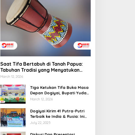
Saat Tifa Bertabuh di Tanah Papua:
Tabuhan Tradisi yang Menyatukan
Budaya dan Kehidupan Sosial
March 12, 2026
Tiga Ketukan Tifa Buka Masa
Depan Dogiyai, Bupati Yudas
Tebai Resmi Mulai
March 12, 2026
Musrenbang 2026
Dogiyai Kirim 41 Putra-Putri
Terbaik ke India & Rusia: Ini
Komitmen Nyata Bupati
July 22, 2025
Dogiyai Mencetak Pemimpin
Masa Depan
Diskusi Dan Presentasi