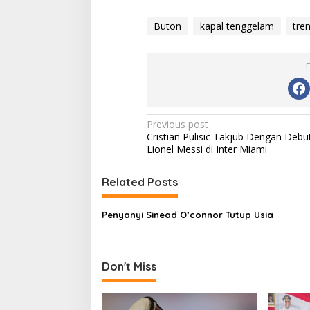
Buton
kapal tenggelam
tre
Post
Previous post
Cristian Pulisic Takjub Dengan Debu
navigation
Lionel Messi di Inter Miami
Related Posts
Penyanyi Sinead O’connor Tutup Usia
Don't Miss