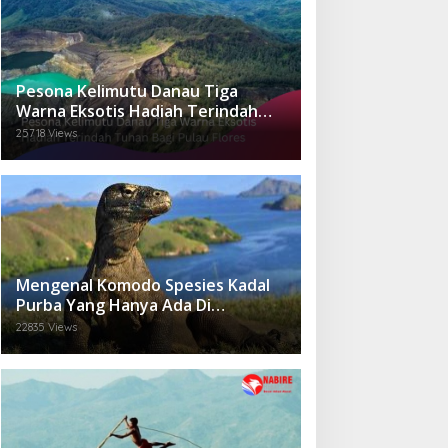
Pesona Kelimutu Danau Tiga
Warna Eksotis Hadiah Terindah
Tuhan Bagi Pulau Flores
25718 Views
Mengenal Komodo Spesies Kadal
Purba Yang Hanya Ada Di
Indonesia.
22835 Views