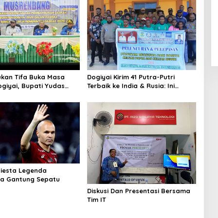
ukan Tifa Buka Masa
Dogiyai Kirim 41 Putra-Putri
giyai, Bupati Yudas
Terbaik ke India & Rusia: Ini
smi Mulai Musrenbang
Komitmen Nyata Bupati Dogiyai
Mencetak Pemimpin Masa Depan
niesta Legenda
na Gantung Sepatu
Diskusi Dan Presentasi Bersama
Tim IT