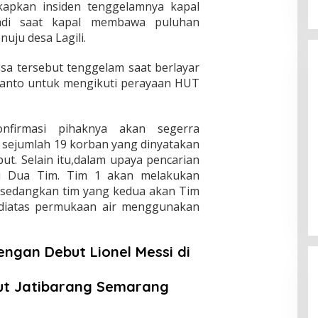
kapkan insiden tenggelamnya kapal
jadi saat kapal membawa puluhan
uju desa Lagili.
sa tersebut tenggelam saat berlayar
 Lanto untuk mengikuti perayaan HUT
nfirmasi pihaknya akan segerra
Liverpool vs Luton Town: 4-1 The
 sejumlah 19 korban yang dinyatakan
Reds Jauhi Manchester City
ut. Selain itu,dalam upaya pencarian
di Dua Tim. Tim 1 akan melakukan
In Berita, Nasional, Politik
|
February 22, 2024
n,sedangkan tim yang kedua akan Tim
 diatas permukaan air menggunakan
Dengan Debut Lionel Messi di
ut Jatibarang Semarang