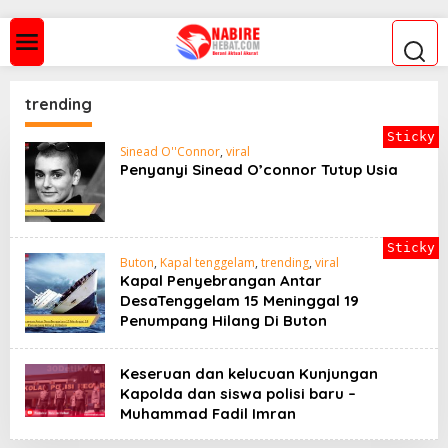
S
k
i
p
t
o
trending
c
o
Sticky
n
Sinead O''Connor
,
viral
t
Penyanyi Sinead O’connor Tutup Usia
e
n
t
Sticky
Buton
,
Kapal tenggelam
,
trending
,
viral
Kapal Penyebrangan Antar
DesaTenggelam 15 Meninggal 19
Penumpang Hilang Di Buton
Keseruan dan kelucuan Kunjungan
Kapolda dan siswa polisi baru –
Muhammad Fadil Imran