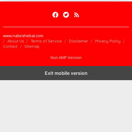
www.nabirehebat.com
About Us
Terms of Service
Disclaimer
Privacy Policy
Contact
Sitemap
Non AMP Version
Exit mobile version