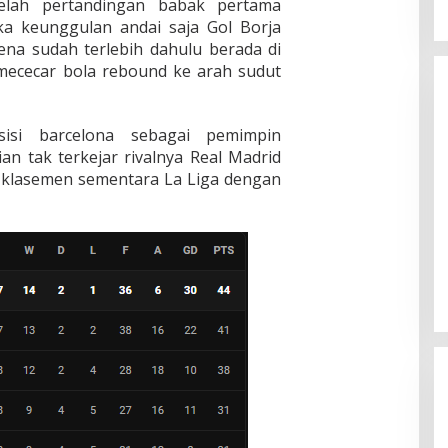
elah pertandingan babak pertama
ka keunggulan andai saja Gol Borja
rena sudah terlebih dahulu berada di
l mececar bola rebound ke arah sudut
isi barcelona sebagai pemimpin
an tak terkejar rivalnya Real Madrid
 klasemen sementara La Liga dengan
Liverpool vs Luton Town: 4-1 The
Reds Jauhi Manchester City
In Berita, Nasional, Politik
|
February 22, 2024