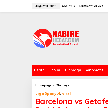
Skip
to
August 8, 2026
About Us
Terms of Service
content
Berita
Papua
Olahraga
Automotif
Barcelona
Homepage
/
Olahraga
vs
Liga Spanyol
,
viral
Getafe
1:0
Barcelona vs Getaf
Gol
Semata