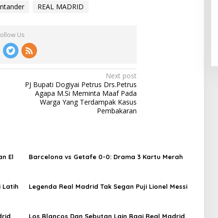
antander
REAL MADRID
Follow Us
Next post
PJ Bupati Dogiyai Petrus Drs.Petrus
Agapa M.Si Meminta Maaf Pada
Warga Yang Terdampak Kasus
Pembakaran
n El
Barcelona vs Getafe 0-0: Drama 3 Kartu Merah
 Latih
Legenda Real Madrid Tak Segan Puji Lionel Messi
drid
Los Blancos Dan Sebutan Lain Bagi Real Madrid