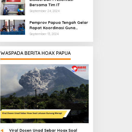
Bersama Tim IT
September 24, 2024
Pemprov Papua Tengah Gelar
Rapat Koordinasi Guna
Optimalkan Pengelolaan
September 13, 2024
Distribusi Daerah
WASPADA BERITA HOAX PAPUA
1
Viral Dosen Unad Sebar Hoax Soal