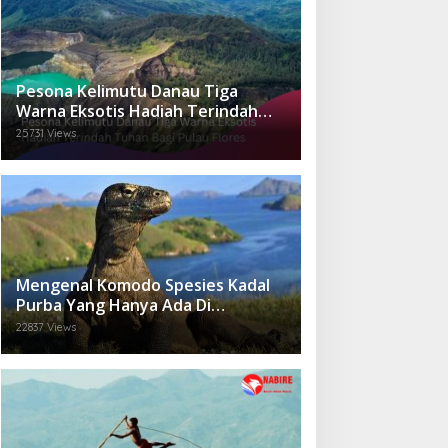
Pesona Kelimutu Danau Tiga
Warna Eksotis Hadiah Terindah
Tuhan Bagi Pulau Flores
25731 Views
Mengenal Komodo Spesies Kadal
Purba Yang Hanya Ada Di
Indonesia.
22837 Views