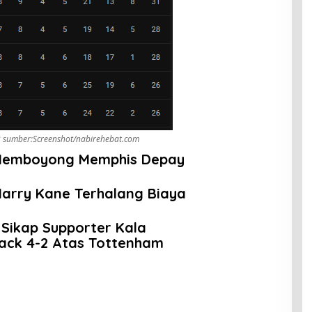
3 sumber:Screenshot/nabirehebat.com
 Memboyong Memphis Depay
arry Kane Terhalang Biaya
 Sikap Supporter Kala
ack 4-2 Atas Tottenham