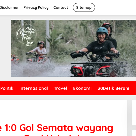
Disclaimer
Privacy Policy
Contact
Sitemap
Politik
Internasional
Travel
Ekonomi
30Detik Berani
e 1:0 Gol Semata wayang