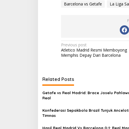
Barcelona vs Getafe
La Liga S
Post
Previous post
Atletico Madrid Resmi Memboyong
navigation
Memphis Depay Dari Barcelona
Related Posts
Getafe vs Real Madrid: Brace Joselu Pahlawa
Real
Konfederasi Sepakbola Brazil Tunjuk Anceloti
Timnas
Hasil Real Madrid Vs Barcelona 0-1: Real Ma