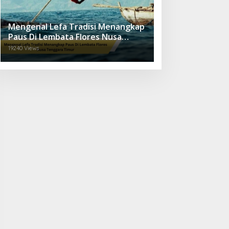
Mengenal Lefa Tradisi Menangkap
Paus Di Lembata Flores Nusa
Tenggara Timur
19240 Views