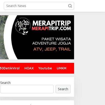
30DetikViral
HOAX
Youtube
UMKM
Search
Search