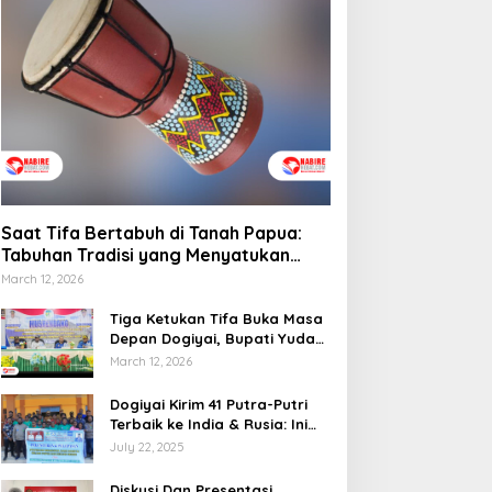
Saat Tifa Bertabuh di Tanah Papua:
Tabuhan Tradisi yang Menyatukan
Budaya dan Kehidupan Sosial
March 12, 2026
Tiga Ketukan Tifa Buka Masa
Depan Dogiyai, Bupati Yudas
Tebai Resmi Mulai
March 12, 2026
Musrenbang 2026
Dogiyai Kirim 41 Putra-Putri
Terbaik ke India & Rusia: Ini
Komitmen Nyata Bupati
July 22, 2025
Dogiyai Mencetak Pemimpin
Masa Depan
Diskusi Dan Presentasi