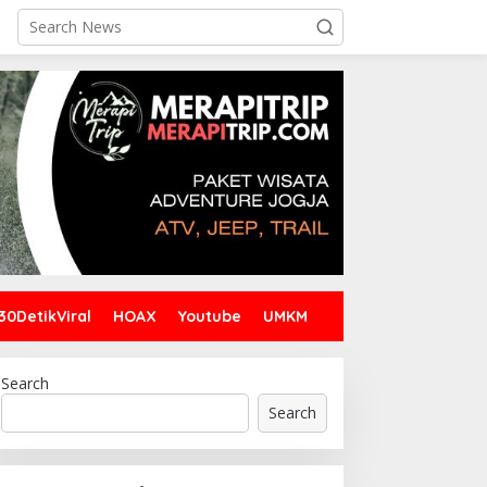
30DetikViral
HOAX
Youtube
UMKM
Search
Search