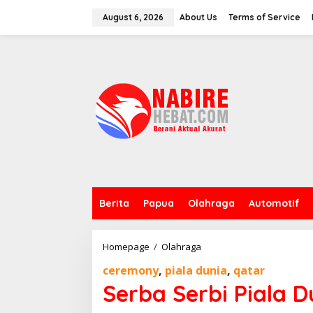
Skip
to
August 6, 2026
About Us
Terms of Service
content
Berita
Papua
Olahraga
Automotif
Serba
Homepage
/
Olahraga
Serbi
ceremony
,
piala dunia
,
qatar
Piala
Dunia
Serba Serbi Piala D
2022