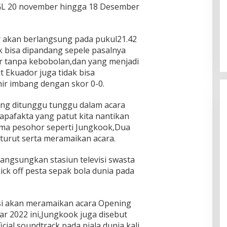
L 20 november hingga 18 Desember
r akan berlangsung pada pukul21.42
ak bisa dipandang sepele pasalnya
hir tanpa kebobolan,dan yang menjadi
t Ekuador juga tidak bisa
ir imbang dengan skor 0-0.
yang ditunggu tunggu dalam acara
pafakta yang patut kita nantikan
ama pesohor seperti Jungkook,Dua
turut serta meramaikan acara.
langsungkan stasiun televisi swasta
ck off pesta sepak bola dunia pada
si akan meramaikan acara Opening
r 2022 ini,Jungkook juga disebut
cial soundtrack pada piala dunia kali