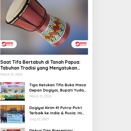
Saat Tifa Bertabuh di Tanah Papua:
Tabuhan Tradisi yang Menyatukan
Budaya dan Kehidupan Sosial
March 12, 2026
Tiga Ketukan Tifa Buka Masa
Depan Dogiyai, Bupati Yudas
Tebai Resmi Mulai
March 12, 2026
Musrenbang 2026
Dogiyai Kirim 41 Putra-Putri
Terbaik ke India & Rusia: Ini
Komitmen Nyata Bupati
July 22, 2025
Dogiyai Mencetak Pemimpin
Masa Depan
Diskusi Dan Presentasi