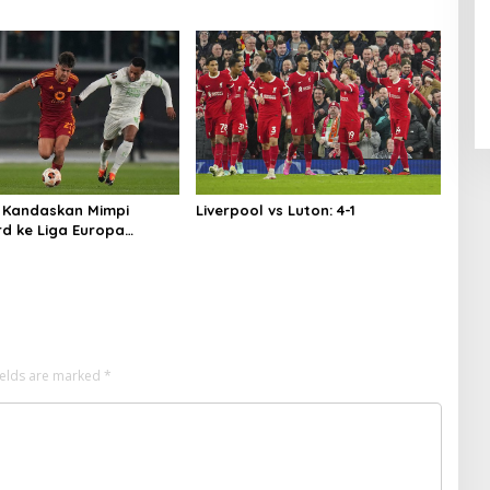
 Kandaskan Mimpi
Liverpool vs Luton: 4-1
d ke Liga Europa
ma Adu Penalti
ields are marked
*