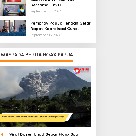
Bersama Tim IT
September 24, 2024
Pemprov Papua Tengah Gelar
Rapat Koordinasi Guna
Optimalkan Pengelolaan
September 13, 2024
Distribusi Daerah
WASPADA BERITA HOAX PAPUA
1
Viral Dosen Unad Sebar Hoax Soal