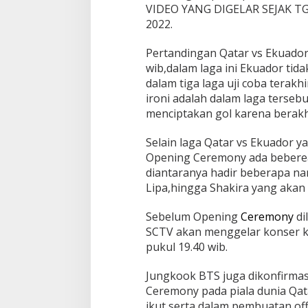
VIDEO YANG DIGELAR SEJAK TG
2022.
Pertandingan Qatar vs Ekuado
wib,dalam laga ini Ekuador tid
dalam tiga laga uji coba terak
ironi adalah dalam laga tersebu
menciptakan gol karena berakh
Selain laga Qatar vs Ekuador 
Opening Ceremony ada beberea
diantaranya hadir beberapa n
Lipa,hingga Shakira yang akan 
Sebelum Opening
Ceremony
di
SCTV akan menggelar konser ki
pukul 19.40 wib.
Jungkook BTS juga dikonfirma
Ceremony pada piala dunia Qata
ikut serta dalam pembuatan offi