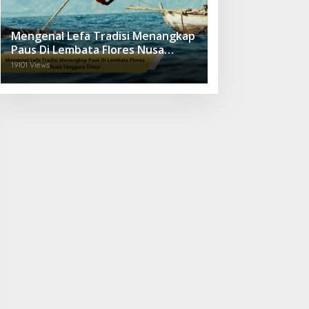
Mengenal Lefa Tradisi Menangkap
Paus Di Lembata Flores Nusa
Tenggara Timur
19101 Views