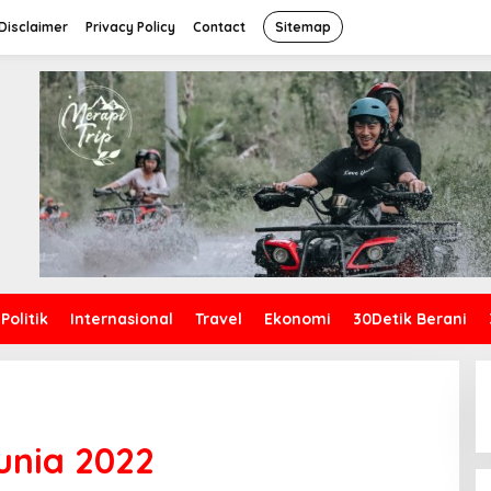
Disclaimer
Privacy Policy
Contact
Sitemap
Politik
Internasional
Travel
Ekonomi
30Detik Berani
unia 2022