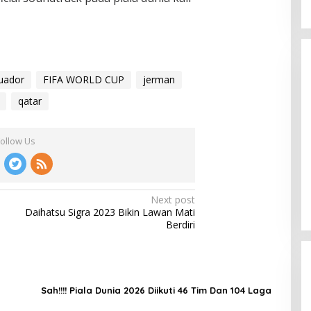
uador
FIFA WORLD CUP
jerman
qatar
Liverpool vs Luton Town: 4-1 The
Follow Us
Reds Jauhi Manchester City
In Berita, Nasional, Politik
|
February 22, 2024
Next post
Daihatsu Sigra 2023 Bikin Lawan Mati
Berdiri
Sah!!!! Piala Dunia 2026 Diikuti 46 Tim Dan 104 Laga