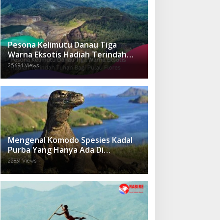
Pesona Kelimutu Danau Tiga
Warna Eksotis Hadiah Terindah
Tuhan Bagi Pulau Flores
25694 Views
Mengenal Komodo Spesies Kadal
Purba Yang Hanya Ada Di
Indonesia.
22831 Views