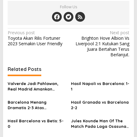
Follow Us
P
Previous post
Next post
Toyota Akan Rilis Fortuner
Brighton Hove Albion Vs
o
2023 Semakin User Friendly
Liverpool 2:1 Kutukan Sang
s
Juara Bertahan Terus
Berlanjut.
t
n
Related Posts
a
v
Valverde Jadi Pahlawan,
Hasil Napoli vs Barcelona: 1-
Real Madrid Amankan
1
i
Kemenangan Dramatis atas
g
Athletic Bilbao
Barcelona Menang
Hasil Granada vs Barcelona
Dramatis 2-3 Atas
2-2
a
Barbastro
t
Hasil Barcelona vs Betis: 5-
Jules Kounde Man Of The
i
0
Match Pada Laga Osasuna
vs Barcelona
o