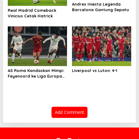
Andres Iniesta Legenda
Barcelona Gantung Sepatu
Real Madrid Comeback
Vinicius Cetak Hatrick
AS Roma Kandaskan Mimpi
Liverpool vs Luton: 4-1
Feyenoord ke Liga Europa
lewatDrama Adu Penalti
Add Comment