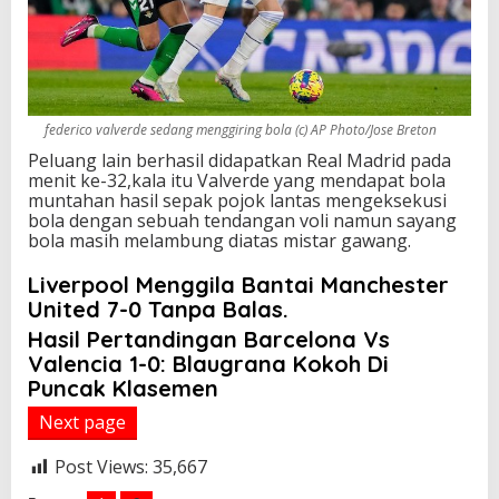
federico valverde sedang menggiring bola (c) AP Photo/Jose Breton
Peluang lain berhasil didapatkan Real Madrid pada
menit ke-32,kala itu Valverde yang mendapat bola
muntahan hasil sepak pojok lantas mengeksekusi
bola dengan sebuah tendangan voli namun sayang
bola masih melambung diatas mistar gawang.
Liverpool Menggila Bantai Manchester
United 7-0 Tanpa Balas.
Hasil Pertandingan Barcelona Vs
Valencia 1-0: Blaugrana Kokoh Di
Puncak Klasemen
Next page
Post Views:
35,667