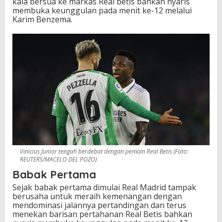
s
kala bersua ke markas Real betis bahkan nyaris
M
membuka keunggulan pada menit ke-12 melalui
e
Karim Benzema.
r
a
i
h
J
u
a
r
a
L
i
g
a
S
Vinicius Junior tengah berdebat dengan pemain Real Betis (Foto:
p
REUTERS/MACELO DEL POZO)
a
n
Babak Pertama
y
Sejak babak pertama dimulai Real Madrid tampak
o
berusaha untuk meraih kemenangan dengan
l
mendominasi jalannya pertandingan dan terus
menekan barisan pertahanan Real Betis bahkan