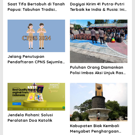
t
Saat Tifa Bertabuh di Tanah
Dogiyai Kirim 41 Putra-Putri
Papua: Tabuhan Tradisi
Terbaik ke India & Rusia: Ini
i
yang Menyatukan Budaya
Komitmen Nyata Bupati
o
dan Kehidupan Sosial
Dogiyai Mencetak Pemimpin
Masa Depan
n
Jelang Penutupan
Pendaftaran CPNS Sejumlah
Pelamar Asal Kab. Nabire
Puluhan Orang Diamankan
Keluhkan Situs e-materai
Polisi Imbas Aksi Unjuk Rasa
Eror
KNPB Di Nabire
Jendela Rohani: Solusi
Peralatan Doa Katolik
Kabupaten Biak Kembali
Menyabet Penghargaan