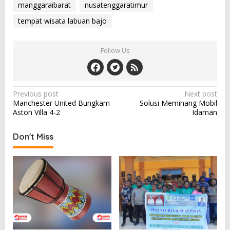
manggaraibarat
nusatenggaratimur
tempat wisata labuan bajo
Follow Us
P
Previous post
Next post
Manchester United Bungkam
Solusi Meminang Mobil
o
Aston Villa 4-2
Idaman
s
t
Don't Miss
n
a
v
i
g
a