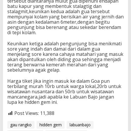
tersebut diantaranya mulut gua dipenuhi endapan
batu kapur yang membentuk stalagtig dan
stalagmit,keunikan kedua adalah gua tersebut
mempunyai kolam yang berisikan air yang jernih dan
asin dengan kedalaman 6meter,dengan begitu
pengunjung bisa berenang atau sekedar berendam
di tepi kolam.
Keunikan ketiga adalah pengunjung bisa menikmati
sore yang indah dan damai dari dalam gua
menjelang sore karena cahaya matahari yang masuk
akan dipantulkan oleh diding goa sehingga menjadi
terang berwarna kemerah merahan dari yang
sebelumnya agak gelap.
Harga tiket jika ingin masuk ke dalam Goa pun
terbilang murah 10rb untuk warga lokal,20rb untuk
wisatawan nusantara dan 50rb untuk wisatawan
mancanegara,jadi apabla ke Labuan Bajo jangan
lupa ke hidden gem ini.
Post Views:
11,388
gau rangko
hidden gem
labuanbajo