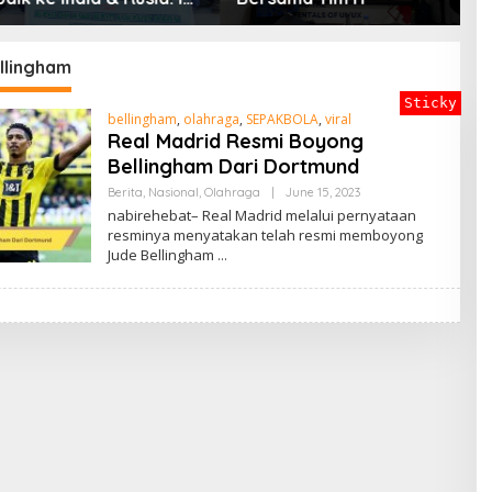
P
en Nyata Bupati
D
i Mencetak
in Masa Depan
llingham
Sticky
bellingham
,
olahraga
,
SEPAKBOLA
,
viral
Real Madrid Resmi Boyong
Bellingham Dari Dortmund
By
Berita
,
Nasional
,
Olahraga
|
June 15, 2023
ADMIN
nabirehebat– Real Madrid melalui pernyataan
resminya menyatakan telah resmi memboyong
Jude Bellingham