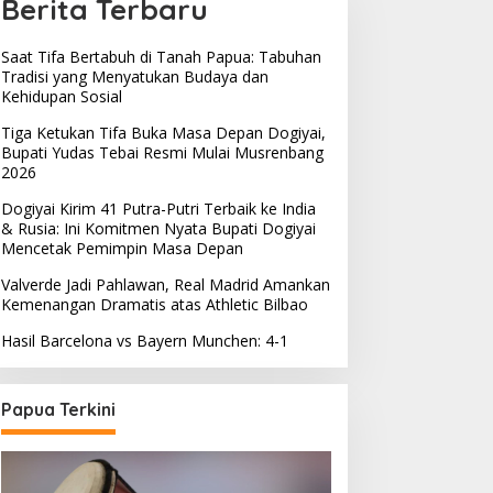
Berita Terbaru
Saat Tifa Bertabuh di Tanah Papua: Tabuhan
Tradisi yang Menyatukan Budaya dan
Kehidupan Sosial
Tiga Ketukan Tifa Buka Masa Depan Dogiyai,
Bupati Yudas Tebai Resmi Mulai Musrenbang
2026
Dogiyai Kirim 41 Putra-Putri Terbaik ke India
& Rusia: Ini Komitmen Nyata Bupati Dogiyai
Mencetak Pemimpin Masa Depan
Valverde Jadi Pahlawan, Real Madrid Amankan
Kemenangan Dramatis atas Athletic Bilbao
Hasil Barcelona vs Bayern Munchen: 4-1
Papua Terkini
emprov Papua Tengah
elar Rapat Koordinasi
Saat Tifa Bertabuh di
una Optimalkan
Tanah Papua: Tabuhan