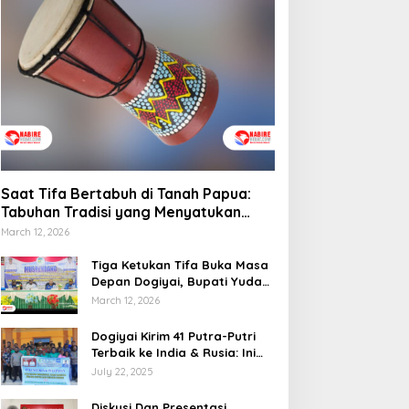
engelolaan Distribusi
Tradisi yang Menyatukan
aerah
Budaya dan Kehidupan
Sosial
Saat Tifa Bertabuh di Tanah Papua:
Tabuhan Tradisi yang Menyatukan
Budaya dan Kehidupan Sosial
March 12, 2026
Tiga Ketukan Tifa Buka Masa
Depan Dogiyai, Bupati Yudas
Tebai Resmi Mulai
March 12, 2026
Musrenbang 2026
Dogiyai Kirim 41 Putra-Putri
Terbaik ke India & Rusia: Ini
Komitmen Nyata Bupati
July 22, 2025
Dogiyai Mencetak Pemimpin
Masa Depan
Diskusi Dan Presentasi