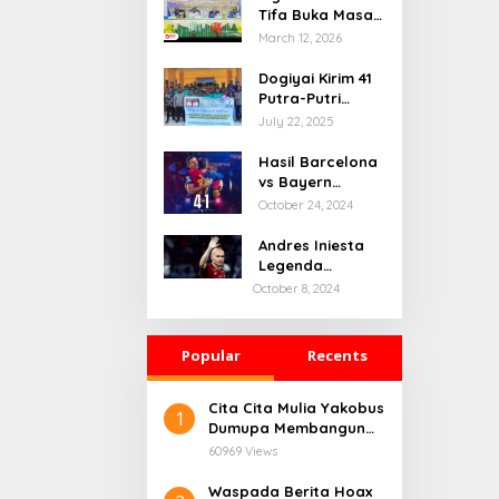
Tifa Buka Masa
Depan Dogiyai,
March 12, 2026
Bupati Yudas
Tebai Resmi
Dogiyai Kirim 41
Mulai
Putra-Putri
Musrenbang
Terbaik ke India
July 22, 2025
2026
& Rusia: Ini
Komitmen Nyata
Hasil Barcelona
Bupati Dogiyai
vs Bayern
Mencetak
Munchen: 4-1
October 24, 2024
Pemimpin Masa
Depan
Andres Iniesta
Legenda
Barcelona
October 8, 2024
Gantung Sepatu
Popular
Recents
Cita Cita Mulia Yakobus
1
Dumupa Membangun
Tanah Kelahiran.
60969 Views
Waspada Berita Hoax