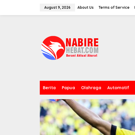
Skip
to
August 9, 2026
About Us
Terms of Service
content
Berita
Papua
Olahraga
Automotif