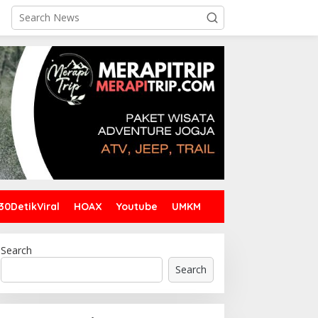
30DetikViral
HOAX
Youtube
UMKM
Search
Search