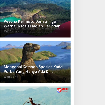
Pesona Kelimutu Danau Tiga
Warna Eksotis Hadiah Terindah
Tuhan Bagi Pulau Flores
25776 Views
Mengenal Komodo Spesies Kadal
Purba Yang Hanya Ada Di
Indonesia.
22838 Views