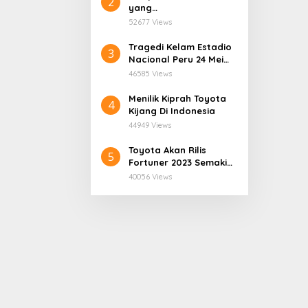
2
yang
Mengatasnamakan
52677 Views
Dinas Pendidikan
Provinsi Papua Tengah.
Tragedi Kelam Estadio
3
Nacional Peru 24 Mei
1964
46585 Views
Menilik Kiprah Toyota
4
Kijang Di Indonesia
44949 Views
Toyota Akan Rilis
5
Fortuner 2023 Semakin
User Friendly
40056 Views