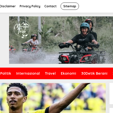
Disclaimer
Privacy Policy
Contact
Sitemap
Politik
Internasional
Travel
Ekonomi
30Detik Berani