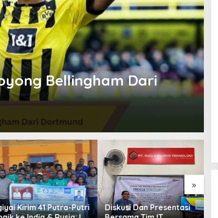
oyong Bellingham Dari
»
P
G
 Kirim 41 Putra-Putri
Diskusi Dan Presentasi
G
 ke India & Rusia: Ini
Bersama Tim IT