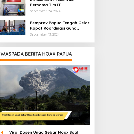
Bersama Tim IT
September 24, 2024
Pemprov Papua Tengah Gelar
Rapat Koordinasi Guna
Optimalkan Pengelolaan
September 13, 2024
Distribusi Daerah
WASPADA BERITA HOAX PAPUA
1
Viral Dosen Unad Sebar Hoax Soal