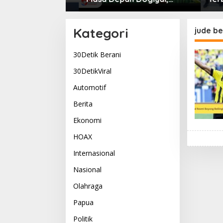
g Menyatukan
Bupati Yudas Tebai Resmi
Komitm
Kehidupan
Mulai Musrenbang 2026
Dogiya
Pemimp
Kategori
jude be
30Detik Berani
30DetikViral
Automotif
Berita
Ekonomi
HOAX
Internasional
Nasional
Olahraga
Papua
Politik