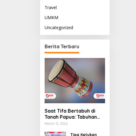
Travel
UMKM
Uncategorized
Berita Terbaru
Saat Tifa Bertabuh di
Tanah Papua: Tabuhan
Tradisi yang Menyatukan
March 12, 2026
Budaya dan Kehidupan
Sosial
Tiga Ketukan