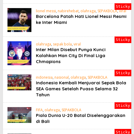
Sticky
lionel messi
,
nabirehebat
,
olahraga
,
SEPAKBOLA
,
viral
Barcelona Patah Hati Lionel Messi Resmi
ke Inter Miami
Sticky
olahraga
,
sepak bola
,
viral
Inter Milan Disebut Punya Kunci
Kalahkan Man City Di Final Liga
Chmapions
Sticky
indonesia
,
nasional
,
olahraga
,
SEPAKBOLA
Indonesia Kembali Menjuarai Sepak Bola
SEA Games Setelah Puasa Selama 32
Tahun
Sticky
FIFA
,
olahraga
,
SEPAKBOLA
Piala Dunia U-20 Batal Diselenggarakan
di Bali
Sticky