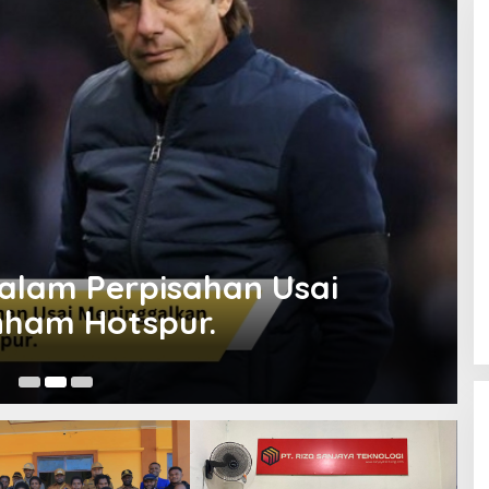
Salam Perpisahan Usai
nham Hotspur.
Ja