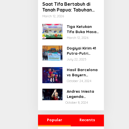
Saat Tifa Bertabuh di
Tanah Papua: Tabuhan
Tradisi yang Menyatukan
March 12, 2026
Budaya dan Kehidupan
Sosial
Tiga Ketukan
Tifa Buka Masa
Depan Dogiyai,
March 12, 2026
Bupati Yudas
Tebai Resmi
Dogiyai Kirim 41
Mulai
Putra-Putri
Musrenbang
Terbaik ke India
July 22, 2025
2026
& Rusia: Ini
Komitmen Nyata
Hasil Barcelona
Bupati Dogiyai
vs Bayern
Mencetak
Munchen: 4-1
October 24, 2024
Pemimpin Masa
Depan
Andres Iniesta
Legenda
Barcelona
October 8, 2024
Gantung Sepatu
Popular
Recents