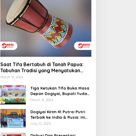
emprov Papua Tengah
elar Rapat Koordinasi
Saat Tifa Bertabuh di
una Optimalkan
Tanah Papua: Tabuhan
engelolaan Distribusi
Tradisi yang Menyatukan
aerah
Budaya dan Kehidupan
Sosial
Saat Tifa Bertabuh di Tanah Papua:
Tabuhan Tradisi yang Menyatukan
Budaya dan Kehidupan Sosial
March 12, 2026
Tiga Ketukan Tifa Buka Masa
Depan Dogiyai, Bupati Yudas
Tebai Resmi Mulai
March 12, 2026
Musrenbang 2026
Dogiyai Kirim 41 Putra-Putri
Terbaik ke India & Rusia: Ini
Komitmen Nyata Bupati
July 22, 2025
Dogiyai Mencetak Pemimpin
Masa Depan
Diskusi Dan Presentasi