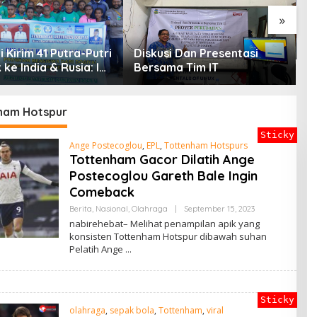
»
P
G
 Kirim 41 Putra-Putri
Diskusi Dan Presentasi
G
 ke India & Rusia: Ini
Bersama Tim IT
P
en Nyata Bupati
D
i Mencetak
in Masa Depan
ham Hotspur
Sticky
Ange Postecoglou
,
EPL
,
Tottenham Hotspurs
Tottenham Gacor Dilatih Ange
Postecoglou Gareth Bale Ingin
Comeback
By
Berita
,
Nasional
,
Olahraga
|
September 15, 2023
ADMIN
nabirehebat– Melihat penampilan apik yang
konsisten Tottenham Hotspur dibawah suhan
Pelatih Ange
Sticky
olahraga
,
sepak bola
,
Tottenham
,
viral