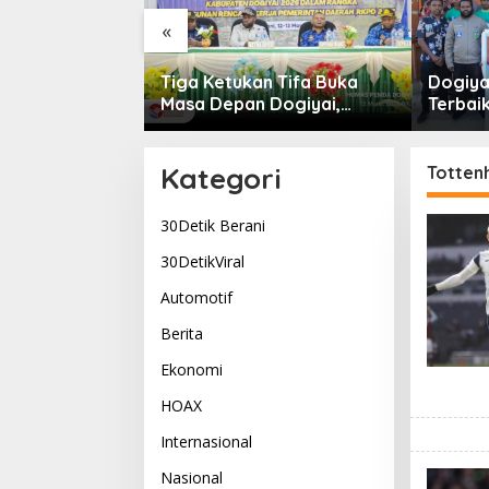
«
rtabuh di
Tiga Ketukan Tifa Buka
Dogiyai
: Tabuhan
Masa Depan Dogiyai,
Terbaik
g Menyatukan
Bupati Yudas Tebai Resmi
Komitm
Kehidupan
Mulai Musrenbang 2026
Dogiya
Pemimp
Kategori
Totten
30Detik Berani
30DetikViral
Automotif
Berita
Ekonomi
HOAX
Internasional
Nasional