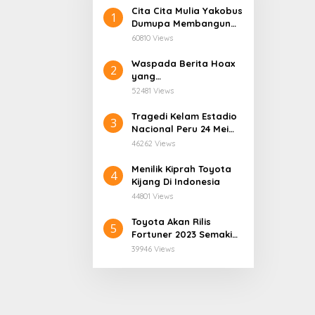
Cita Cita Mulia Yakobus
1
Dumupa Membangun
Tanah Kelahiran.
60810 Views
Waspada Berita Hoax
2
yang
Mengatasnamakan
52481 Views
Dinas Pendidikan
Provinsi Papua Tengah.
Tragedi Kelam Estadio
3
Nacional Peru 24 Mei
1964
46262 Views
Menilik Kiprah Toyota
4
Kijang Di Indonesia
44801 Views
Toyota Akan Rilis
5
Fortuner 2023 Semakin
User Friendly
39946 Views