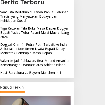
Berita Terbaru
Saat Tifa Bertabuh di Tanah Papua: Tabuhan
Tradisi yang Menyatukan Budaya dan
Kehidupan Sosial
Tiga Ketukan Tifa Buka Masa Depan Dogiyai,
Bupati Yudas Tebai Resmi Mulai Musrenbang
2026
Dogiyai Kirim 41 Putra-Putri Terbaik ke India
& Rusia: Ini Komitmen Nyata Bupati Dogiyai
Olahraga
Mencetak Pemimpin Masa Depan
Teka Teki Masa Depan Harry Ka
Valverde Jadi Pahlawan, Real Madrid Amankan
Kemenangan Dramatis atas Athletic Bilbao
Biaya Transfer Yang Mahal
Hasil Barcelona vs Bayern Munchen: 4-1
nuary 21, 2023
Papua Terkini