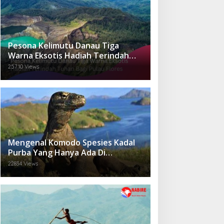
Pesona Kelimutu Danau Tiga
Warna Eksotis Hadiah Terindah
Tuhan Bagi Pulau Flores
25710 Views
Mengenal Komodo Spesies Kadal
Purba Yang Hanya Ada Di
Indonesia.
22834 Views