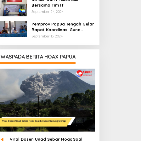
Bersama Tim IT
September 24, 2024
Pemprov Papua Tengah Gelar
Rapat Koordinasi Guna
Optimalkan Pengelolaan
September 13, 2024
Distribusi Daerah
WASPADA BERITA HOAX PAPUA
1
Viral Dosen Unad Sebar Hoax Soal