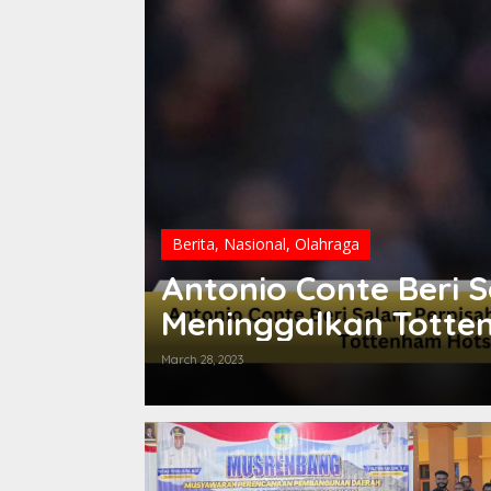
lou
Berita
,
Nasional
,
Olahraga
Antonio Conte Beri 
Meninggalkan Totte
March 28, 2023