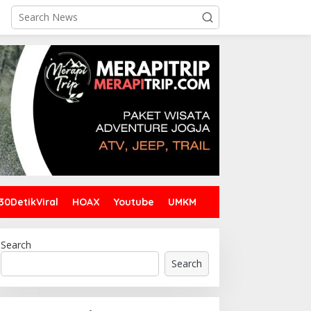
30DetikViral
HOAX
Youtube
UMKM
Search
Search