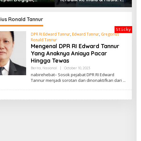
P
en Nyata Bupati
D
i Mencetak
in Masa Depan
ius Ronald Tannur
Sticky
DPR RI Edward Tannur
,
Edward Tannur
,
Gregorius
Ronald Tannur
Mengenal DPR RI Edward Tannur
Yang Anaknya Aniaya Pacar
Hingga Tewas
By
Berita
,
Nasional
|
October 10, 2023
ADMIN
nabirehebat– Sosok pejabat DPR RI Edward
Tannur menjadi sorotan dan dinonaktifkan dari