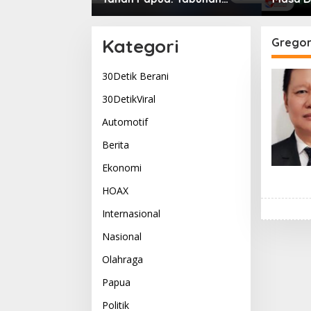
g Menyatukan
Bupati Yudas Tebai Resmi
Komitm
Kehidupan
Mulai Musrenbang 2026
Dogiya
Pemimp
Kategori
Gregor
30Detik Berani
30DetikViral
Automotif
Berita
Ekonomi
HOAX
Internasional
Nasional
Olahraga
Papua
Politik