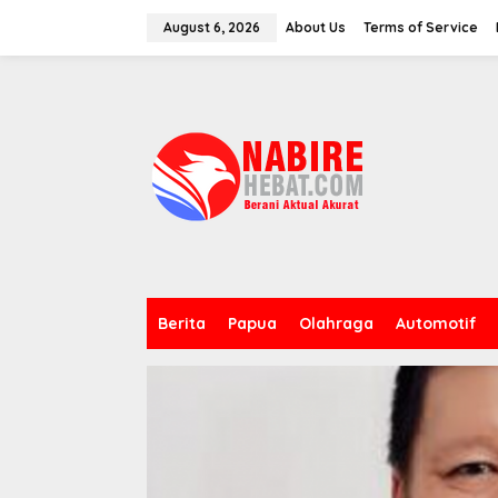
Skip
to
August 6, 2026
About Us
Terms of Service
content
Berita
Papua
Olahraga
Automotif