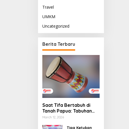
Travel
UMKM
Uncategorized
Berita Terbaru
Saat Tifa Bertabuh di
Tanah Papua: Tabuhan
Tradisi yang Menyatukan
March 12, 2026
Budaya dan Kehidupan
Sosial
Tiga Ketukan