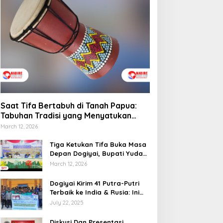
engelolaan Distribusi
Tradisi yang Menyatukan
aerah
Budaya dan Kehidupan
Sosial
Saat Tifa Bertabuh di Tanah Papua:
Tabuhan Tradisi yang Menyatukan
Budaya dan Kehidupan Sosial
March 12, 2026
Tiga Ketukan Tifa Buka Masa
Depan Dogiyai, Bupati Yudas
Tebai Resmi Mulai
March 12, 2026
Musrenbang 2026
Dogiyai Kirim 41 Putra-Putri
Terbaik ke India & Rusia: Ini
Komitmen Nyata Bupati
July 22, 2025
Dogiyai Mencetak Pemimpin
Masa Depan
Diskusi Dan Presentasi