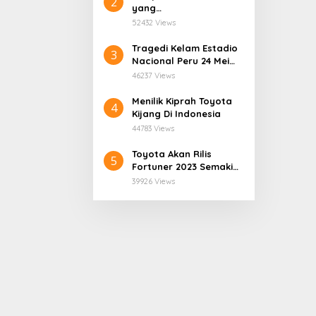
2
yang
Mengatasnamakan
52432 Views
Dinas Pendidikan
Provinsi Papua Tengah.
Tragedi Kelam Estadio
3
Nacional Peru 24 Mei
1964
46237 Views
Menilik Kiprah Toyota
4
Kijang Di Indonesia
44783 Views
Toyota Akan Rilis
5
Fortuner 2023 Semakin
User Friendly
39926 Views