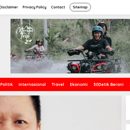
Disclaimer
Privacy Policy
Contact
Sitemap
Politik
Internasional
Travel
Ekonomi
30Detik Berani