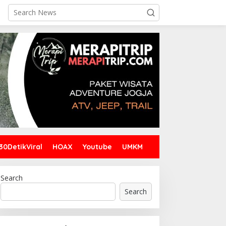
30DetikViral
HOAX
Youtube
UMKM
Search
Search