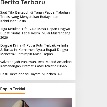
Berita Terbaru
Saat Tifa Bertabuh di Tanah Papua: Tabuhan
Tradisi yang Menyatukan Budaya dan
Kehidupan Sosial
Tiga Ketukan Tifa Buka Masa Depan Dogiyai,
Bupati Yudas Tebai Resmi Mulai Musrenbang
2026
Dogiyai Kirim 41 Putra-Putri Terbaik ke India
& Rusia: Ini Komitmen Nyata Bupati Dogiyai
Mencetak Pemimpin Masa Depan
Valverde Jadi Pahlawan, Real Madrid Amankan
Kemenangan Dramatis atas Athletic Bilbao
Hasil Barcelona vs Bayern Munchen: 4-1
Papua Terkini
emprov Papua Tengah
elar Rapat Koordinasi
Saat Tifa Bertabuh di
una Optimalkan
Tanah Papua: Tabuhan