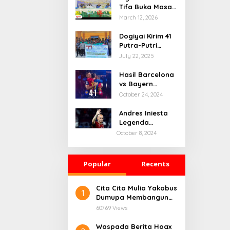
Tifa Buka Masa
Depan Dogiyai,
March 12, 2026
Bupati Yudas
Tebai Resmi
Dogiyai Kirim 41
Mulai
Putra-Putri
Musrenbang
Terbaik ke India
July 22, 2025
2026
& Rusia: Ini
Komitmen Nyata
Hasil Barcelona
Bupati Dogiyai
vs Bayern
Mencetak
Munchen: 4-1
October 24, 2024
Pemimpin Masa
Depan
Andres Iniesta
Legenda
Barcelona
October 8, 2024
Gantung Sepatu
Popular
Recents
Cita Cita Mulia Yakobus
1
Dumupa Membangun
Tanah Kelahiran.
60769 Views
Waspada Berita Hoax