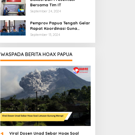
Bersama Tim IT
September 24, 2024
Pemprov Papua Tengah Gelar
Rapat Koordinasi Guna
Optimalkan Pengelolaan
September 13, 2024
Distribusi Daerah
WASPADA BERITA HOAX PAPUA
1
Viral Dosen Unad Sebar Hoax Soal