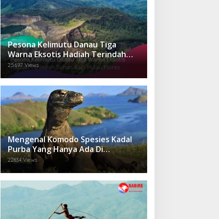
Pesona Kelimutu Danau Tiga
Warna Eksotis Hadiah Terindah
Tuhan Bagi Pulau Flores
25697 Views
Mengenal Komodo Spesies Kadal
Purba Yang Hanya Ada Di
Indonesia.
22834 Views