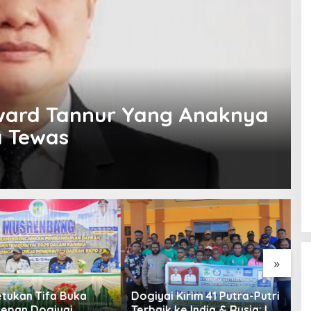
ward Tannur Yang Anaknya
a Tewas
»
P
G
 Kirim 41 Putra-Putri
Diskusi Dan Presentasi
G
 ke India & Rusia: Ini
Bersama Tim IT