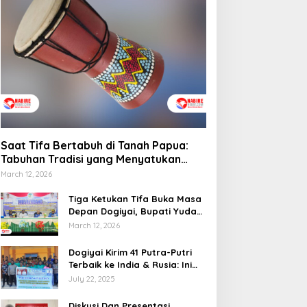
emprov Papua Tengah
elar Rapat Koordinasi
Saat Tifa Bertabuh di
una Optimalkan
Tanah Papua: Tabuhan
engelolaan Distribusi
Tradisi yang Menyatukan
aerah
Budaya dan Kehidupan
Saat Tifa Bertabuh di Tanah Papua:
Sosial
Tabuhan Tradisi yang Menyatukan
Budaya dan Kehidupan Sosial
March 12, 2026
Tiga Ketukan Tifa Buka Masa
Depan Dogiyai, Bupati Yudas
Tebai Resmi Mulai
March 12, 2026
Musrenbang 2026
Dogiyai Kirim 41 Putra-Putri
Terbaik ke India & Rusia: Ini
Komitmen Nyata Bupati
July 22, 2025
Dogiyai Mencetak Pemimpin
Masa Depan
Diskusi Dan Presentasi