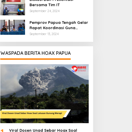
Bersama Tim IT
September 24, 2024
Pemprov Papua Tengah Gelar
Rapat Koordinasi Guna
Optimalkan Pengelolaan
September 13, 2024
Distribusi Daerah
WASPADA BERITA HOAX PAPUA
1
Viral Dosen Unad Sebar Hoax Soal