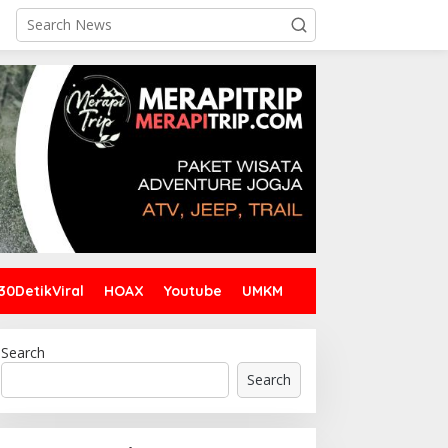
30DetikViral
HOAX
Youtube
UMKM
Search
Search