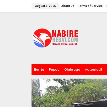
Skip
to
August 8, 2026
About Us
Terms of Service
content
Berita
Papua
Olahraga
Automotif