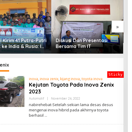
»
P
G
 Kirim 41 Putra-Putri
Diskusi Dan Presentasi
G
 ke India & Rusia: Ini
Bersama Tim IT
P
en Nyata Bupati
D
i Mencetak
in Masa Depan
enix
Sticky
inova
,
inova zenix
,
kijang inova
,
toyota inova
Kejutan Toyota Pada Inova Zenix
2023
By
Automotif
|
November 26, 2022
ADMIN
nabirehebat-Setelah sekian lama desas desus
mengenai inova hibrid pada akhirnya toyota
berhasil