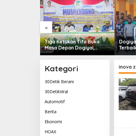
«
rtabuh di
Tiga Ketukan Tifa Buka
Dogiyai
: Tabuhan
Masa Depan Dogiyai,
Terbaik
g Menyatukan
Bupati Yudas Tebai Resmi
Komitm
Kehidupan
Mulai Musrenbang 2026
Dogiya
Pemimp
Kategori
inova z
30Detik Berani
30DetikViral
Automotif
Berita
Ekonomi
HOAX