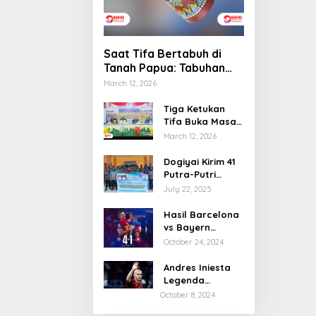
Saat Tifa Bertabuh di
Tanah Papua: Tabuhan
Tradisi yang Menyatukan
March 12, 2026
Budaya dan Kehidupan
Sosial
Tiga Ketukan
Tifa Buka Masa
Depan Dogiyai,
March 12, 2026
Bupati Yudas
Tebai Resmi
Dogiyai Kirim 41
Mulai
Putra-Putri
Musrenbang
Terbaik ke India
July 22, 2025
2026
& Rusia: Ini
Komitmen Nyata
Hasil Barcelona
Bupati Dogiyai
vs Bayern
Mencetak
Munchen: 4-1
October 24, 2024
Pemimpin Masa
Depan
Andres Iniesta
Legenda
Barcelona
October 8, 2024
Gantung Sepatu