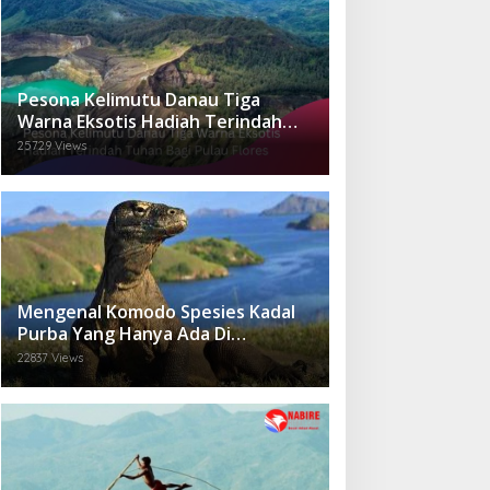
Pesona Kelimutu Danau Tiga
Warna Eksotis Hadiah Terindah
Tuhan Bagi Pulau Flores
25729 Views
Mengenal Komodo Spesies Kadal
Purba Yang Hanya Ada Di
Indonesia.
22837 Views