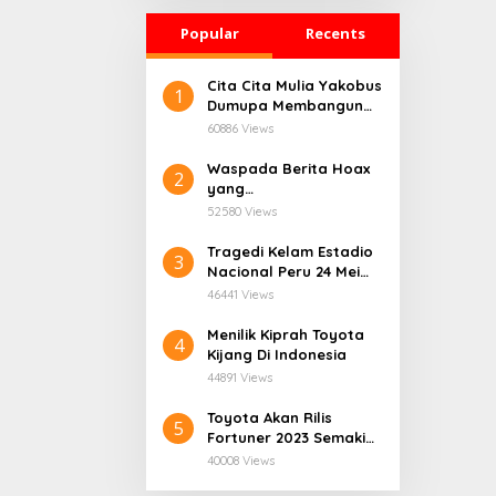
Popular
Recents
Cita Cita Mulia Yakobus
1
Dumupa Membangun
Tanah Kelahiran.
60886 Views
Waspada Berita Hoax
2
yang
Mengatasnamakan
52580 Views
Dinas Pendidikan
Provinsi Papua Tengah.
Tragedi Kelam Estadio
3
Nacional Peru 24 Mei
1964
46441 Views
Menilik Kiprah Toyota
4
Kijang Di Indonesia
44891 Views
Toyota Akan Rilis
5
Fortuner 2023 Semakin
User Friendly
40008 Views