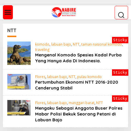
S
k
i
p
t
o
NTT
c
o
Sticky
n
komodo
,
labuan bajo
,
NTT
,
taman nasional komodo
,
t
traveling
e
Mengenal Komodo Spesies Kadal Purba
n
Yang Hanya Ada Di Indonesia.
t
Sticky
Flores
,
labuan bajo
,
NTT
,
pulau komodo
Pertumbuhan Ekonomi NTT 2016-2020
Cenderung Stabil
Sticky
Flores
,
labuan bajo
,
manggari barat
,
NTT
Mengaku Sebagai Anggota Buser Polres
Mabar Polisi Bekuk Seorang Petani di
Labuan Bajo