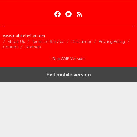
www.nabirehebat.com
About Us
Terms of Service
Disclaimer
Privacy Policy
Contact
Sitemap
Non AMP Version
Exit mobile version