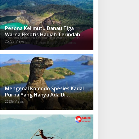
Pesona Kelimutu Danau Tiga
Warna Eksotis Hadiah Terindah
Tuhan Bagi Pulau Flores
25722 Views
Mengenal Komodo Spesies Kadal
Purba Yang Hanya Ada Di
Indonesia.
22836 Views