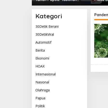
g Menyatukan
Bupati Yudas Tebai Resmi
Komitm
Kehidupan
Mulai Musrenbang 2026
Dogiya
Pemimp
Kategori
Pande
30Detik Berani
30DetikViral
Automotif
Berita
Ekonomi
HOAX
Internasional
Nasional
Olahraga
Papua
Politik