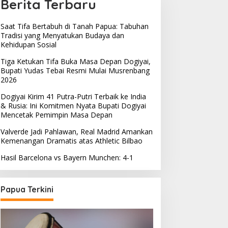
Berita Terbaru
Saat Tifa Bertabuh di Tanah Papua: Tabuhan
Tradisi yang Menyatukan Budaya dan
Kehidupan Sosial
Tiga Ketukan Tifa Buka Masa Depan Dogiyai,
Bupati Yudas Tebai Resmi Mulai Musrenbang
2026
Dogiyai Kirim 41 Putra-Putri Terbaik ke India
& Rusia: Ini Komitmen Nyata Bupati Dogiyai
Mencetak Pemimpin Masa Depan
Valverde Jadi Pahlawan, Real Madrid Amankan
Kemenangan Dramatis atas Athletic Bilbao
Hasil Barcelona vs Bayern Munchen: 4-1
Papua Terkini
emprov Papua Tengah
elar Rapat Koordinasi
Saat Tifa Bertabuh di
una Optimalkan
Tanah Papua: Tabuhan