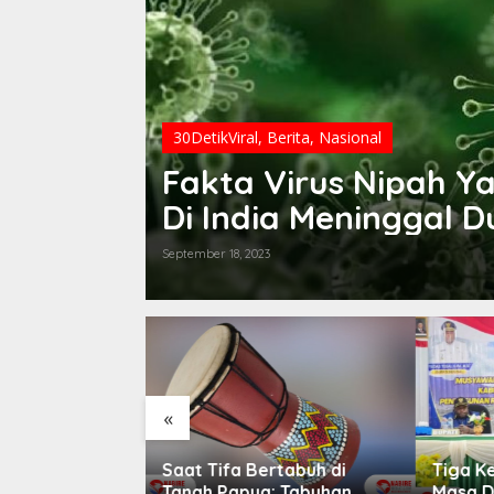
30DetikViral
,
Berita
,
Nasional
Fakta Virus Nipah 
Di India Meninggal D
September 18, 2023
«
rtabuh di
Tiga Ketukan Tifa Buka
Dogiyai
: Tabuhan
Masa Depan Dogiyai,
Terbaik