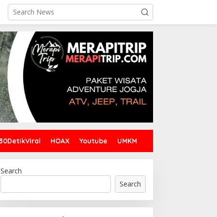
30DetikViral
HOAX
Youtube
UMKM
Search
Search