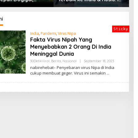
P
en Nyata Bupati
D
i Mencetak
in Masa Depan
mi
Sticky
India
,
Pandemi
,
Virus Nipa
Fakta Virus Nipah Yang
Menyebabkan 2 Orang Di India
Meninggal Dunia
By
30DetikViral
,
Berita
,
Nasional
|
September 18, 2023
ADMIN
nabirehebat– Penyebaran virus Nipa di India
cukup membuat geger. Virus ini semakin