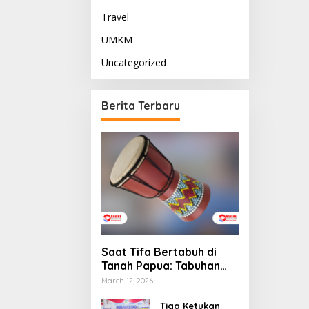
Travel
UMKM
Uncategorized
Berita Terbaru
Saat Tifa Bertabuh di
Tanah Papua: Tabuhan
Tradisi yang Menyatukan
March 12, 2026
Budaya dan Kehidupan
Sosial
Tiga Ketukan