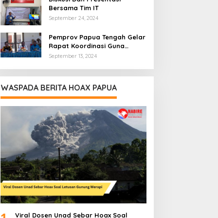
Bersama Tim IT
September 24, 2024
Pemprov Papua Tengah Gelar
Rapat Koordinasi Guna
Optimalkan Pengelolaan
September 13, 2024
Distribusi Daerah
WASPADA BERITA HOAX PAPUA
1
Viral Dosen Unad Sebar Hoax Soal