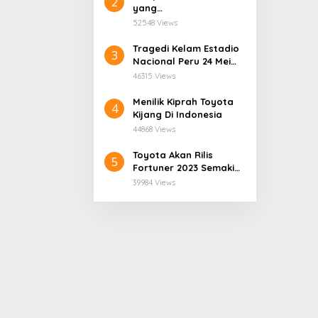
2
yang
Mengatasnamakan
52548 Views
Dinas Pendidikan
Provinsi Papua Tengah.
Tragedi Kelam Estadio
3
Nacional Peru 24 Mei
1964
46315 Views
Menilik Kiprah Toyota
4
Kijang Di Indonesia
44868 Views
Toyota Akan Rilis
5
Fortuner 2023 Semakin
User Friendly
39984 Views