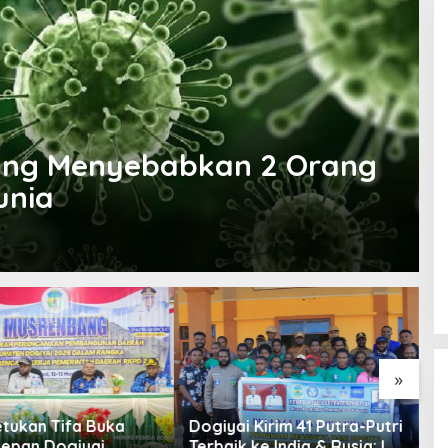
Yang Menyebabkan 2 Orang
unia
»
P
G
 Kirim 41 Putra-Putri
Diskusi Dan Presentasi
G
 ke India & Rusia: Ini
Bersama Tim IT