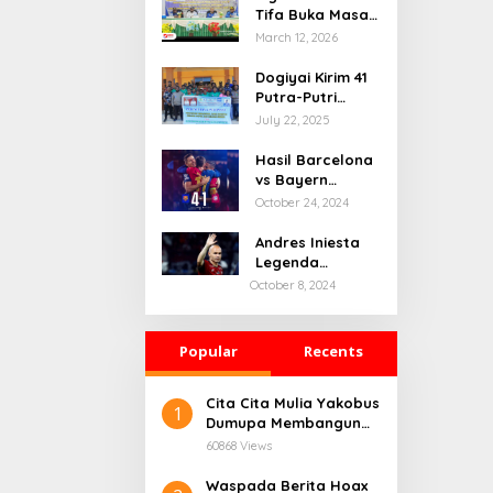
Tifa Buka Masa
Depan Dogiyai,
March 12, 2026
Bupati Yudas
Tebai Resmi
Dogiyai Kirim 41
Mulai
Putra-Putri
Musrenbang
Terbaik ke India
July 22, 2025
2026
& Rusia: Ini
Komitmen Nyata
Hasil Barcelona
Bupati Dogiyai
vs Bayern
Mencetak
Munchen: 4-1
October 24, 2024
Pemimpin Masa
Depan
Andres Iniesta
Legenda
Barcelona
October 8, 2024
Gantung Sepatu
Popular
Recents
Cita Cita Mulia Yakobus
1
Dumupa Membangun
Tanah Kelahiran.
60868 Views
Waspada Berita Hoax