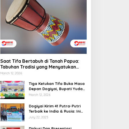
engelolaan Distribusi
Tradisi yang Menyatukan
aerah
Budaya dan Kehidupan
Sosial
Saat Tifa Bertabuh di Tanah Papua:
Tabuhan Tradisi yang Menyatukan
Budaya dan Kehidupan Sosial
March 12, 2026
Tiga Ketukan Tifa Buka Masa
Depan Dogiyai, Bupati Yudas
Tebai Resmi Mulai
March 12, 2026
Musrenbang 2026
Dogiyai Kirim 41 Putra-Putri
Terbaik ke India & Rusia: Ini
Komitmen Nyata Bupati
July 22, 2025
Dogiyai Mencetak Pemimpin
Masa Depan
Diskusi Dan Presentasi